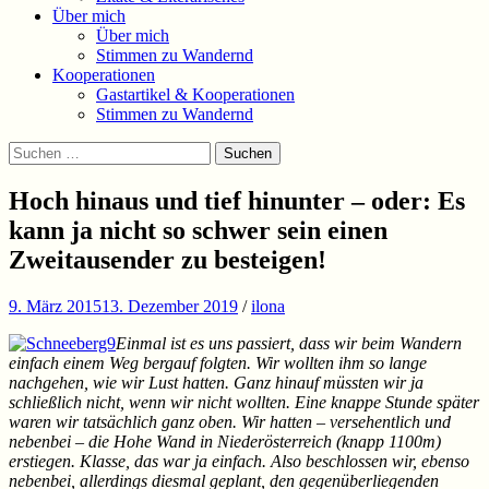
Über mich
Über mich
Stimmen zu Wandernd
Kooperationen
Gastartikel & Kooperationen
Stimmen zu Wandernd
Suchen
Suchen
nach:
Hoch hinaus und tief hinunter – oder: Es
kann ja nicht so schwer sein einen
Zweitausender zu besteigen!
9. März 2015
13. Dezember 2019
/
ilona
Einmal ist es uns passiert, dass wir beim Wandern
einfach einem Weg bergauf folgten. Wir wollten ihm so lange
nachgehen, wie wir Lust hatten. Ganz hinauf müssten wir ja
schließlich nicht, wenn wir nicht wollten. Eine knappe Stunde später
waren wir tatsächlich ganz oben. Wir hatten – versehentlich und
nebenbei – die Hohe Wand in Niederösterreich (knapp 1100m)
erstiegen. Klasse, das war ja einfach. Also beschlossen wir, ebenso
nebenbei, allerdings diesmal geplant, den gegenüberliegenden