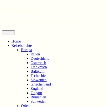
wandernd
Der Reiseblog für Geschichte-Fans
Zum
Menü
Inhalt
springen
Home
Reiseberichte
Europa
Italien
Deutschland
Österreich
Frankreich
Baltikum
Tschechien
Slowenien
Griechenland
England
Ungarn
Rumänien
Schweden
Orient