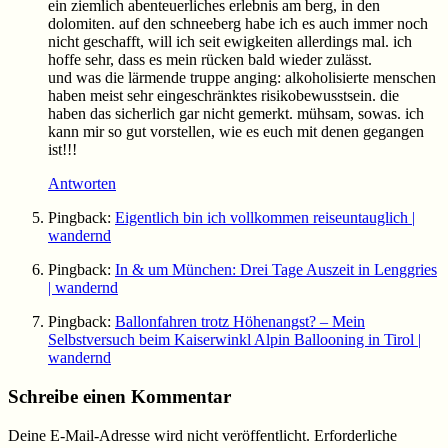
ein ziemlich abenteuerliches erlebnis am berg, in den
dolomiten. auf den schneeberg habe ich es auch immer noch
nicht geschafft, will ich seit ewigkeiten allerdings mal. ich
hoffe sehr, dass es mein rücken bald wieder zulässt.
und was die lärmende truppe anging: alkoholisierte menschen
haben meist sehr eingeschränktes risikobewusstsein. die
haben das sicherlich gar nicht gemerkt. mühsam, sowas. ich
kann mir so gut vorstellen, wie es euch mit denen gegangen
ist!!!
Antworten
Pingback:
Eigentlich bin ich vollkommen reiseuntauglich |
wandernd
Pingback:
In & um München: Drei Tage Auszeit in Lenggries
| wandernd
Pingback:
Ballonfahren trotz Höhenangst? – Mein
Selbstversuch beim Kaiserwinkl Alpin Ballooning in Tirol |
wandernd
Schreibe einen Kommentar
Deine E-Mail-Adresse wird nicht veröffentlicht.
Erforderliche