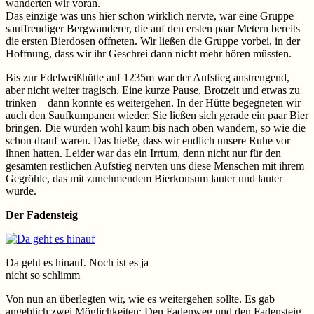
wanderten wir voran.
Das einzige was uns hier schon wirklich nervte, war eine Gruppe
sauffreudiger Bergwanderer, die auf den ersten paar Metern bereits
die ersten Bierdosen öffneten. Wir ließen die Gruppe vorbei, in der
Hoffnung, dass wir ihr Geschrei dann nicht mehr hören müssten.
Bis zur Edelweißhütte auf 1235m war der Aufstieg anstrengend,
aber nicht weiter tragisch. Eine kurze Pause, Brotzeit und etwas zu
trinken – dann konnte es weitergehen. In der Hütte begegneten wir
auch den Saufkumpanen wieder. Sie ließen sich gerade ein paar Bier
bringen. Die würden wohl kaum bis nach oben wandern, so wie die
schon drauf waren. Das hieße, dass wir endlich unsere Ruhe vor
ihnen hatten. Leider war das ein Irrtum, denn nicht nur für den
gesamten restlichen Aufstieg nervten uns diese Menschen mit ihrem
Gegröhle, das mit zunehmendem Bierkonsum lauter und lauter
wurde.
Der Fadensteig
Da geht es hinauf. Noch ist es ja
nicht so schlimm
Von nun an überlegten wir, wie es weitergehen sollte. Es gab
angeblich zwei Möglichkeiten: Den Fadenweg und den Fadensteig.