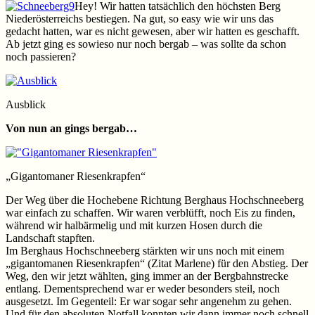
Hey! Wir hatten tatsächlich den höchsten Berg
Niederösterreichs bestiegen. Na gut, so easy wie wir uns das
gedacht hatten, war es nicht gewesen, aber wir hatten es geschafft.
Ab jetzt ging es sowieso nur noch bergab – was sollte da schon
noch passieren?
Ausblick
Von nun an gings bergab…
„Gigantomaner Riesenkrapfen“
Der Weg über die Hochebene Richtung Berghaus Hochschneeberg
war einfach zu schaffen. Wir waren verblüfft, noch Eis zu finden,
während wir halbärmelig und mit kurzen Hosen durch die
Landschaft stapften.
Im Berghaus Hochschneeberg stärkten wir uns noch mit einem
„gigantomanen Riesenkrapfen“ (Zitat Marlene) für den Abstieg. Der
Weg, den wir jetzt wählten, ging immer an der Bergbahnstrecke
entlang. Dementsprechend war er weder besonders steil, noch
ausgesetzt. Im Gegenteil: Er war sogar sehr angenehm zu gehen.
Und für den absoluten Notfall konnten wir dann immer noch schnell