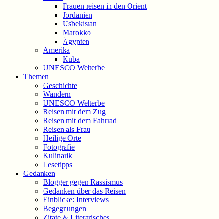
Frauen reisen in den Orient
Jordanien
Usbekistan
Marokko
Ägypten
Amerika
Kuba
UNESCO Welterbe
Themen
Geschichte
Wandern
UNESCO Welterbe
Reisen mit dem Zug
Reisen mit dem Fahrrad
Reisen als Frau
Heilige Orte
Fotografie
Kulinarik
Lesetipps
Gedanken
Blogger gegen Rassismus
Gedanken über das Reisen
Einblicke: Interviews
Begegnungen
Zitate & Literarisches