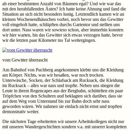
ab einer bestimmten Anzahl von Bäumen egal? Und wie war das
mit den herabfallenden Ästen? Ich hatte keine Ahnung und fand die
Situation an sich nicht besonders lustig. Letztendlich kamen wir an
kleinen Wochenendhäuschen vorbei, noch bevor uns das Gewitter
voll eingeholt hatte, schlüpften durchs Gartentor und stellten uns
dort unter. Nass waren wir sowieso schon, aber immerhin konnten
wir hier warten, bis das Gewitter sich etwas verzogen hatte, bevor
wir die letzten paar Kilometer ins Tal weitergingen.
vom Gewitter überrascht
Am Bahnhof von Puchberg angekommen klebte uns die Kleidung
am Körper. Nichts, was wir besaßen, war noch trocken.
Unterwäsche, Socken, der Schlafsack am Rucksack, die Kleidung
im Rucksack – alles war nass und tropfte. Neben uns stiegen die
Leute in ihrem Regencapes aus der Bergbahn, schüttelten ein paar
Tröpfchen von den Schultern und beklagten sich darüber, dass sie
auf dem Weg vom Unterstand bis zur Bahn doch sehr nass
geworden wären. Wir nahmen sie einfach nicht ernst und tropften
demonstrativ weiter.
Die nächsten Tage erheiterten wir unsere Arbeitskollegen nicht nur
mit unseren Wandergeschichten sondern v.a. mit unserer kompletten