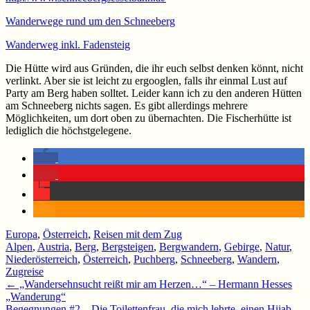
Wanderwege rund um den Schneeberg
Wanderweg inkl. Fadensteig
Die Hütte wird aus Gründen, die ihr euch selbst denken könnt, nicht
verlinkt. Aber sie ist leicht zu ergooglen, falls ihr einmal Lust auf
Party am Berg haben solltet. Leider kann ich zu den anderen Hütten
am Schneeberg nichts sagen. Es gibt allerdings mehrere
Möglichkeiten, um dort oben zu übernachten. Die Fischerhütte ist
lediglich die höchstgelegene.
Europa
,
Österreich
,
Reisen mit dem Zug
Alpen
,
Austria
,
Berg
,
Bergsteigen
,
Bergwandern
,
Gebirge
,
Natur
,
Niederösterreich
,
Österreich
,
Puchberg
,
Schneeberg
,
Wandern
,
Zugreise
Beitragsnavigation
←
„Wandersehnsucht reißt mir am Herzen…“ – Hermann Hesses
„Wanderung“
Begegnungen #2 – Die Toilettenfrau, die mich lehrte, einen Hijab