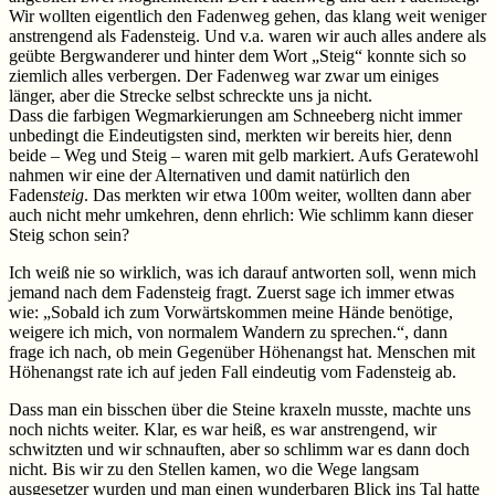
Wir wollten eigentlich den Fadenweg gehen, das klang weit weniger
anstrengend als Fadensteig. Und v.a. waren wir auch alles andere als
geübte Bergwanderer und hinter dem Wort „Steig“ konnte sich so
ziemlich alles verbergen. Der Fadenweg war zwar um einiges
länger, aber die Strecke selbst schreckte uns ja nicht.
Dass die farbigen Wegmarkierungen am Schneeberg nicht immer
unbedingt die Eindeutigsten sind, merkten wir bereits hier, denn
beide – Weg und Steig – waren mit gelb markiert. Aufs Geratewohl
nahmen wir eine der Alternativen und damit natürlich den
Faden
steig
. Das merkten wir etwa 100m weiter, wollten dann aber
auch nicht mehr umkehren, denn ehrlich: Wie schlimm kann dieser
Steig schon sein?
Ich weiß nie so wirklich, was ich darauf antworten soll, wenn mich
jemand nach dem Fadensteig fragt. Zuerst sage ich immer etwas
wie: „Sobald ich zum Vorwärtskommen meine Hände benötige,
weigere ich mich, von normalem Wandern zu sprechen.“, dann
frage ich nach, ob mein Gegenüber Höhenangst hat. Menschen mit
Höhenangst rate ich auf jeden Fall eindeutig vom Fadensteig ab.
Dass man ein bisschen über die Steine kraxeln musste, machte uns
noch nichts weiter. Klar, es war heiß, es war anstrengend, wir
schwitzten und wir schnauften, aber so schlimm war es dann doch
nicht. Bis wir zu den Stellen kamen, wo die Wege langsam
ausgesetzer wurden und man einen wunderbaren Blick ins Tal hatte