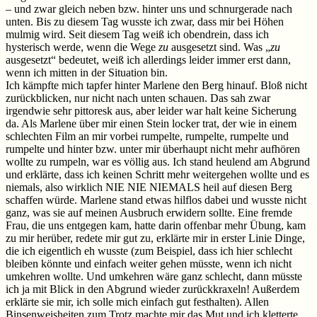
– und zwar gleich neben bzw. hinter uns und schnurgerade nach
unten. Bis zu diesem Tag wusste ich zwar, dass mir bei Höhen
mulmig wird. Seit diesem Tag weiß ich obendrein, dass ich
hysterisch werde, wenn die Wege
zu
ausgesetzt sind. Was „
zu
ausgesetzt“ bedeutet, weiß ich allerdings leider immer erst dann,
wenn ich mitten in der Situation bin.
Ich kämpfte mich tapfer hinter Marlene den Berg hinauf. Bloß nicht
zurückblicken, nur nicht nach unten schauen. Das sah zwar
irgendwie sehr pittoresk aus, aber leider war halt keine Sicherung
da. Als Marlene über mir einen Stein locker trat, der wie in einem
schlechten Film an mir vorbei rumpelte, rumpelte, rumpelte und
rumpelte und hinter bzw. unter mir überhaupt nicht mehr aufhören
wollte zu rumpeln, war es völlig aus. Ich stand heulend am Abgrund
und erklärte, dass ich keinen Schritt mehr weitergehen wollte und es
niemals, also wirklich NIE NIE NIEMALS heil auf diesen Berg
schaffen würde. Marlene stand etwas hilflos dabei und wusste nicht
ganz, was sie auf meinen Ausbruch erwidern sollte. Eine fremde
Frau, die uns entgegen kam, hatte darin offenbar mehr Übung, kam
zu mir herüber, redete mir gut zu, erklärte mir in erster Linie Dinge,
die ich eigentlich eh wusste (zum Beispiel, dass ich hier schlecht
bleiben könnte und einfach weiter gehen müsste, wenn ich nicht
umkehren wollte. Und umkehren wäre ganz schlecht, dann müsste
ich ja mit Blick in den Abgrund wieder zurückkraxeln! Außerdem
erklärte sie mir, ich solle mich einfach gut festhalten). Allen
Binsenweisheiten zum Trotz machte mir das Mut und ich kletterte