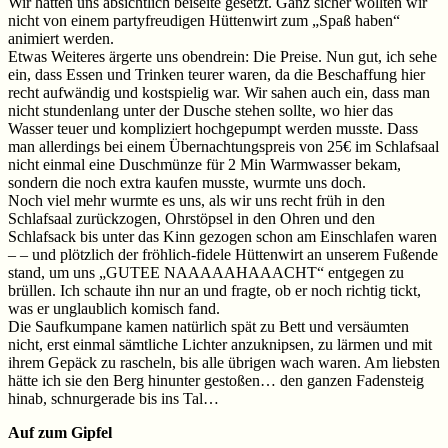
Wir hatten uns absichtlich beiseite gesetzt. Ganz sicher wollten wir
nicht von einem partyfreudigen Hüttenwirt zum „Spaß haben“
animiert werden.
Etwas Weiteres ärgerte uns obendrein: Die Preise. Nun gut, ich sehe
ein, dass Essen und Trinken teurer waren, da die Beschaffung hier
recht aufwändig und kostspielig war. Wir sahen auch ein, dass man
nicht stundenlang unter der Dusche stehen sollte, wo hier das
Wasser teuer und kompliziert hochgepumpt werden musste. Dass
man allerdings bei einem Übernachtungspreis von 25€ im Schlafsaal
nicht einmal eine Duschmünze für 2 Min Warmwasser bekam,
sondern die noch extra kaufen musste, wurmte uns doch.
Noch viel mehr wurmte es uns, als wir uns recht früh in den
Schlafsaal zurückzogen, Ohrstöpsel in den Ohren und den
Schlafsack bis unter das Kinn gezogen schon am Einschlafen waren
– – und plötzlich der fröhlich-fidele Hüttenwirt an unserem Fußende
stand, um uns „GUTEE NAAAAAHAAACHT“ entgegen zu
brüllen. Ich schaute ihn nur an und fragte, ob er noch richtig tickt,
was er unglaublich komisch fand.
Die Saufkumpane kamen natürlich spät zu Bett und versäumten
nicht, erst einmal sämtliche Lichter anzuknipsen, zu lärmen und mit
ihrem Gepäck zu rascheln, bis alle übrigen wach waren. Am liebsten
hätte ich sie den Berg hinunter gestoßen… den ganzen Fadensteig
hinab, schnurgerade bis ins Tal…
Auf zum Gipfel