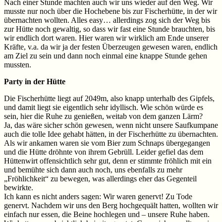
Nach einer Stunde machten auch wir uns wieder auf den Weg. Wir
musste nur noch über die Hochebene bis zur Fischerhütte, in der wir
übernachten wollten. Alles easy… allerdings zog sich der Weg bis
zur Hütte noch gewaltig, so dass wir fast eine Stunde brauchten, bis
wir endlich dort waren. Hier waren wir wirklich am Ende unserer
Kräfte, v.a. da wir ja der festen Überzeugen gewesen waren, endlich
am Ziel zu sein und dann noch einmal eine knappe Stunde gehen
mussten.
Party in der Hütte
Die Fischerhütte liegt auf 2049m, also knapp unterhalb des Gipfels,
und damit liegt sie eigentlich sehr idyllisch. Wie schön würde es
sein, hier die Ruhe zu genießen, weitab von dem ganzen Lärm?
Ja, das wäre sicher schön gewesen, wenn nicht unsere Saufkumpane
auch die tolle Idee gehabt hätten, in der Fischerhütte zu übernachten.
Als wir ankamen waren sie vom Bier zum Schnaps übergegangen
und die Hütte dröhnte von ihrem Gebrüll. Leider gefiel das dem
Hüttenwirt offensichtlich sehr gut, denn er stimmte fröhlich mit ein
und bemühte sich dann auch noch, uns ebenfalls zu mehr
„Fröhlichkeit“ zu bewegen, was allerdings eher das Gegenteil
bewirkte.
Ich kann es nicht anders sagen: Wir waren genervt! Zu Tode
genervt. Nachdem wir uns den Berg hochgequält hatten, wollten wir
einfach nur essen, die Beine hochlegen und – unsere Ruhe haben.