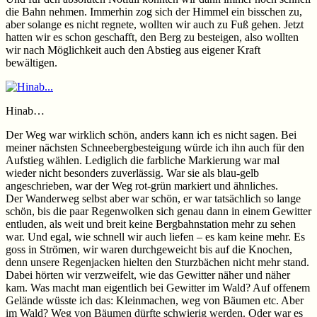
die Bahn nehmen. Immerhin zog sich der Himmel ein bisschen zu,
aber solange es nicht regnete, wollten wir auch zu Fuß gehen. Jetzt
hatten wir es schon geschafft, den Berg zu besteigen, also wollten
wir nach Möglichkeit auch den Abstieg aus eigener Kraft
bewältigen.
Hinab…
Der Weg war wirklich schön, anders kann ich es nicht sagen. Bei
meiner nächsten Schneebergbesteigung würde ich ihn auch für den
Aufstieg wählen. Lediglich die farbliche Markierung war mal
wieder nicht besonders zuverlässig. War sie als blau-gelb
angeschrieben, war der Weg rot-grün markiert und ähnliches.
Der Wanderweg selbst aber war schön, er war tatsächlich so lange
schön, bis die paar Regenwolken sich genau dann in einem Gewitter
entluden, als weit und breit keine Bergbahnstation mehr zu sehen
war. Und egal, wie schnell wir auch liefen – es kam keine mehr. Es
goss in Strömen, wir waren durchgeweicht bis auf die Knochen,
denn unsere Regenjacken hielten den Sturzbächen nicht mehr stand.
Dabei hörten wir verzweifelt, wie das Gewitter näher und näher
kam. Was macht man eigentlich bei Gewitter im Wald? Auf offenem
Gelände wüsste ich das: Kleinmachen, weg von Bäumen etc. Aber
im Wald? Weg von Bäumen dürfte schwierig werden. Oder war es