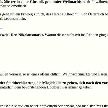
ds ältester in einer Chronik genannter Weihnachtsmarkt“
, während
haft salomonisch.
r geht auf ein Privileg zurück, das Herzog Albrecht I. von Österreich b
t Lebensmitteln.
ut
tszeit: Den Nikolausmarkt.
Warum dieser nicht mit ins Rennen ging u
en vorlässt, so ist eines offensichtlich: Weihnachtsmärkte und Esse
er Stadtbevölkerung die Möglichkeit zu geben, sich nach den vorw
natürlich dem bevorstehenden Hochfest war immer gegeben.
ute ist ein Markt ein netter Zeitvertreib oder etwas, wo man sich mit 