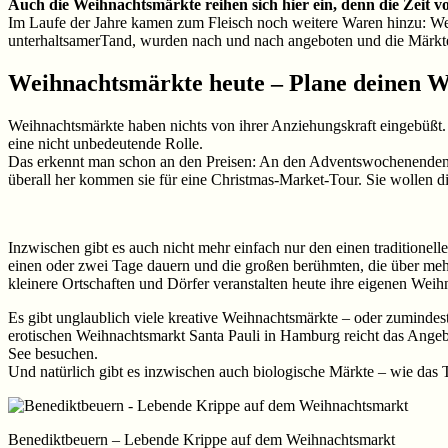
Auch die Weihnachtsmärkte reihen sich hier ein, denn die Zeit v
Im Laufe der Jahre kamen zum Fleisch noch weitere Waren hinzu: Wei
unterhaltsamerTand, wurden nach und nach angeboten und die Märkte
Weihnachtsmärkte heute – Plane deinen 
Weihnachtsmärkte haben nichts von ihrer Anziehungskraft eingebüßt. 
eine nicht unbedeutende Rolle.
Das erkennt man schon an den Preisen: An den Adventswochenenden sc
überall her kommen sie für eine Christmas-Market-Tour. Sie wollen di
Inzwischen gibt es auch nicht mehr einfach nur den einen traditione
einen oder zwei Tage dauern und die großen berühmten, die über me
kleinere Ortschaften und Dörfer veranstalten heute ihre eigenen Weih
Es gibt unglaublich viele kreative Weihnachtsmärkte – oder zuminde
erotischen Weihnachtsmarkt Santa Pauli in Hamburg reicht das Ang
See besuchen.
Und natürlich gibt es inzwischen auch biologische Märkte – wie da
Benediktbeuern – Lebende Krippe auf dem Weihnachtsmarkt