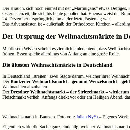
Der Brauch, sich noch einmal mit der „Martinigans“ etwas Deftiges, Fe
Osterfastenzeit, die sich bis heute gehalten hat. Ebenso weist der Br
24. Dezember ursprünglich einmal der letzte Fastentag war.
Das Adventsfasten ist – außerhalb der Orthodoxen Kirchen – allerding
Der Ursprung der Weihnachtsmärkte in D
Mit diesem Wissen scheint es ziemlich einleuchtend, dass Weihnachtsm
frönen. Essen spielte allerdings von Anfang an eine große Rolle.
Die ältesten Weihnachtsmärkte in Deutschland
In Deutschland „streiten“ zwei Städte darum, welcher ihrer Weihnacht
Der
Bautzener Weihnachtsmarkt – genannt Wenzelsmarkt – geht
Weihnachten abzuhalten.
Der
Dresdner Weihnachtsmarkt – der Striezelmarkt – wiederum ge
Fleischmarkt verlieh. Anfangs direkt vor oder am Heiligen Abend, 
Weihnachtsmarkt in Bautzen. Foto von:
Julian Nyča
– Eigenes Werk.
Eigentlich wirkt die Sache ganz eindeutig, welcher Weihnachtsmarkt de