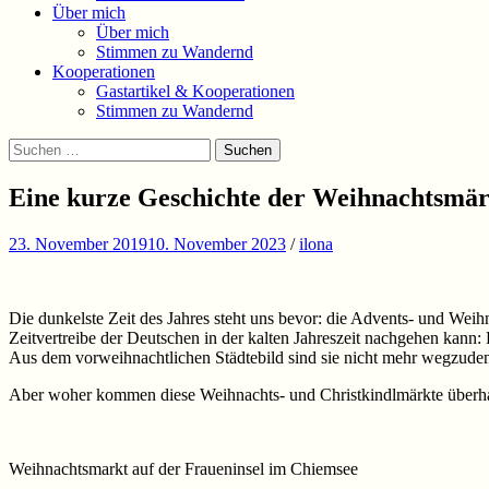
Über mich
Über mich
Stimmen zu Wandernd
Kooperationen
Gastartikel & Kooperationen
Stimmen zu Wandernd
Suchen
Suchen
nach:
Eine kurze Geschichte der Weihnachtsmär
23. November 2019
10. November 2023
/
ilona
Die dunkelste Zeit des Jahres steht uns bevor: die Advents- und Wei
Zeitvertreibe der Deutschen in der kalten Jahreszeit nachgehen kan
Aus dem vorweihnachtlichen Städtebild sind sie nicht mehr wegzuden
Aber woher kommen diese Weihnachts- und Christkindlmärkte überha
Weihnachtsmarkt auf der Fraueninsel im Chiemsee