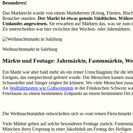
Besonderes!
Das Marktrecht wurde von einem Marktherren (König, Fürsten, Bischö
Besucher standen.
Der Markt ist etwas genuin Städtisches. Währ
Umlandes angewiesen.
Sie erwarben auf Märkten das, was sie zum tä
Zu unterscheiden war hier zwischen den Wochen- oder Jahrmärkten.
Weihnachtsmarkt in Salzburg
Märkte und Festtage: Jahrmärkte, Fastenmärkte, W
Ein Markt war aber bald mehr als ein reiner Umschlagplatz für die l
Ereignis, das entsprechend gefeiert wurde. Die Menschen kamen zus
Schausteller und Sänger zeigten ihr können. Wo viele Menschen zus
An
Wallfahrtsorten wie Gößweinstein
in der Fränkischen Schweiz war
Feierlaune zu einem bestimmten Zeitpunkt an einem bestimmten Ort zu
Die Weihnachtsmärkte entwickelten sich so vom reinen Fleischmarkt
Viele Märkte gehen auf solche besonderen Festtage zurück: Fastenmärk
München ihren Ursprung in einer Jakobidult am Festtag des Heiligen