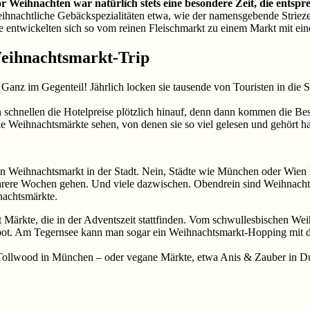
or Weihnachten war natürlich stets eine besondere Zeit, die ents
hnachtliche Gebäckspezialitäten etwa, wie der namensgebende Striezel
 entwickelten sich so vom reinen Fleischmarkt zu einem Markt mit ei
Weihnachtsmarkt-Trip
Ganz im Gegenteil! Jährlich locken sie tausende von Touristen in die 
hnellen die Hotelpreise plötzlich hinauf, denn dann kommen die Besuc
e Weihnachtsmärkte sehen, von denen sie so viel gelesen und gehört ha
llen Weihnachtsmarkt in der Stadt. Nein, Städte wie München oder Wien
hrere Wochen gehen. Und viele dazwischen. Obendrein sind Weihnachts
nachtsmärkte.
st Märkte, die in der Adventszeit stattfinden. Vom schwullesbischen 
ebot. Am Tegernsee kann man sogar ein Weihnachtsmarkt-Hopping mit 
s Tollwood in München – oder vegane Märkte, etwa Anis & Zauber in D