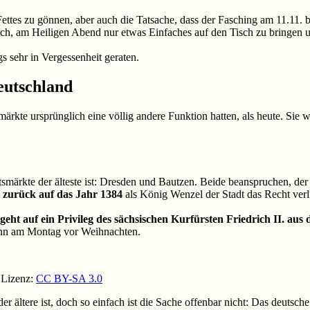
ttes zu gönnen, aber auch die Tatsache, dass der Fasching am 11.11. beg
auch, am Heiligen Abend nur etwas Einfaches auf den Tisch zu bringen u
s sehr in Vergessenheit geraten.
eutschland
ärkte ursprünglich eine völlig andere Funktion hatten, als heute. Sie
smärkte der älteste ist: Dresden und Bautzen. Beide beanspruchen, der
 zurück auf das Jahr 1384
als König Wenzel der Stadt das Recht verl
ht auf ein Privileg des sächsischen Kurfürsten Friedrich II. aus
dann am Montag vor Weihnachten.
 Lizenz:
CC BY-SA 3.0
r ältere ist, doch so einfach ist die Sache offenbar nicht: Das deutsch