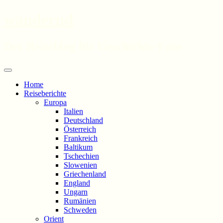
wandernd
Der Reiseblog für Geschichte-Fans
Zum
Menü
Inhalt
Home
springen
Reiseberichte
Europa
Italien
Deutschland
Österreich
Frankreich
Baltikum
Tschechien
Slowenien
Griechenland
England
Ungarn
Rumänien
Schweden
Orient