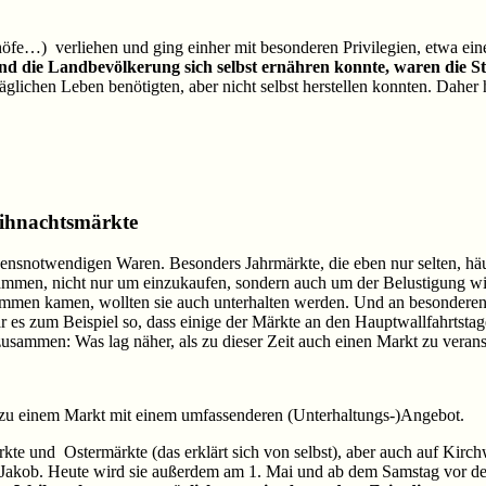
fe…) verliehen und ging einher mit besonderen Privilegien, etwa ein
end die Landbevölkerung sich selbst ernähren konnte, waren die 
glichen Leben benötigten, aber nicht selbst herstellen konnten. Daher
eihnachtsmärkte
ebensnotwendigen Waren. Besonders Jahrmärkte, die eben nur selten, hä
ammen, nicht nur um einzukaufen, sondern auch um der Belustigung w
ammen kamen, wollten sie auch unterhalten werden. Und an besonderen
 es zum Beispiel so, dass einige der Märkte an den Hauptwallfahrtstag
sammen: Was lag näher, als zu dieser Zeit auch einen Markt zu verans
 zu einem Markt mit einem umfassenderen (Unterhaltungs-)Angebot.
te und Ostermärkte (das erklärt sich von selbst), aber auch auf Kirchw
 Jakob. Heute wird sie außerdem am 1. Mai und ab dem Samstag vor de