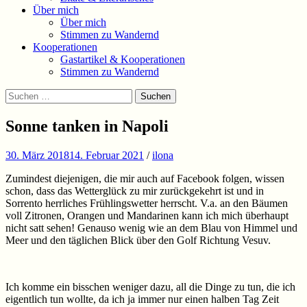
Über mich
Über mich
Stimmen zu Wandernd
Kooperationen
Gastartikel & Kooperationen
Stimmen zu Wandernd
Suchen
Suchen
nach:
Sonne tanken in Napoli
30. März 2018
14. Februar 2021
/
ilona
Zumindest diejenigen, die mir auch auf Facebook folgen, wissen
schon, dass das Wetterglück zu mir zurückgekehrt ist und in
Sorrento herrliches Frühlingswetter herrscht. V.a. an den Bäumen
voll Zitronen, Orangen und Mandarinen kann ich mich überhaupt
nicht satt sehen! Genauso wenig wie an dem Blau von Himmel und
Meer und den täglichen Blick über den Golf Richtung Vesuv.
Ich komme ein bisschen weniger dazu, all die Dinge zu tun, die ich
eigentlich tun wollte, da ich ja immer nur einen halben Tag Zeit