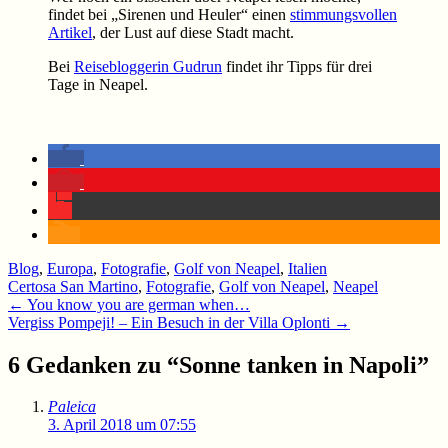
findet bei „Sirenen und Heuler“ einen
stimmungsvollen
Artikel
, der Lust auf diese Stadt macht.
Bei
Reisebloggerin Gudrun
findet ihr Tipps für drei
Tage in Neapel.
Blog
,
Europa
,
Fotografie
,
Golf von Neapel
,
Italien
Certosa San Martino
,
Fotografie
,
Golf von Neapel
,
Neapel
Beitragsnavigation
←
You know you are german when…
Vergiss Pompeji! – Ein Besuch in der Villa Oplonti
→
6 Gedanken zu “
Sonne tanken in Napoli
”
Paleica
3. April 2018 um 07:55