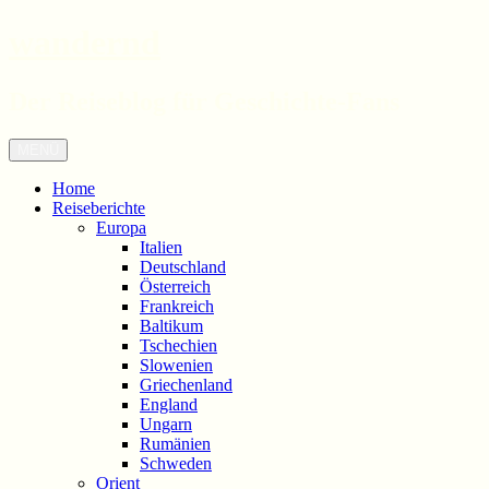
wandernd
Der Reiseblog für Geschichte-Fans
Zum
Menü
Inhalt
springen
Home
Reiseberichte
Europa
Italien
Deutschland
Österreich
Frankreich
Baltikum
Tschechien
Slowenien
Griechenland
England
Ungarn
Rumänien
Schweden
Orient