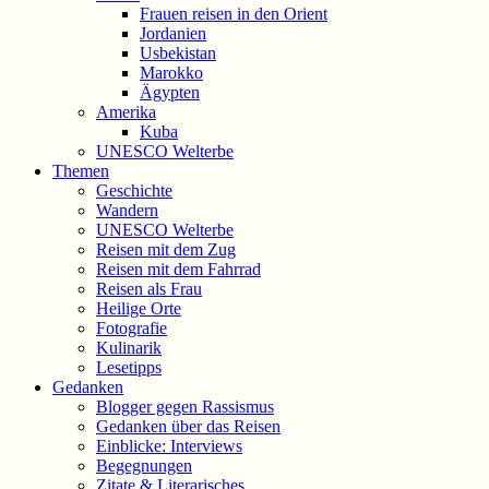
Frauen reisen in den Orient
Jordanien
Usbekistan
Marokko
Ägypten
Amerika
Kuba
UNESCO Welterbe
Themen
Geschichte
Wandern
UNESCO Welterbe
Reisen mit dem Zug
Reisen mit dem Fahrrad
Reisen als Frau
Heilige Orte
Fotografie
Kulinarik
Lesetipps
Gedanken
Blogger gegen Rassismus
Gedanken über das Reisen
Einblicke: Interviews
Begegnungen
Zitate & Literarisches