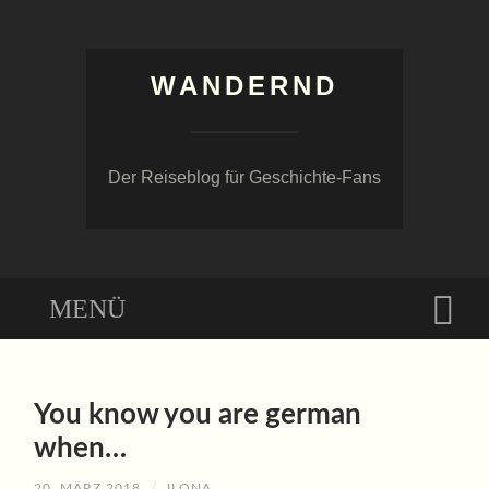
WANDERND
Der Reiseblog für Geschichte-Fans
Menü
Suc
ZUM
INHALT
You know you are german
SPRINGEN
when…
20. MÄRZ 2018
/
ILONA