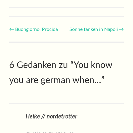
Beitragsnavigation
←
Buongiorno, Procida
Sonne tanken in Napoli
→
6 Gedanken zu “
You know
you are german when…
”
Heike // nordetrotter