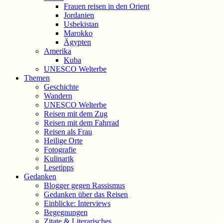
Frauen reisen in den Orient
Jordanien
Usbekistan
Marokko
Ägypten
Amerika
Kuba
UNESCO Welterbe
Themen
Geschichte
Wandern
UNESCO Welterbe
Reisen mit dem Zug
Reisen mit dem Fahrrad
Reisen als Frau
Heilige Orte
Fotografie
Kulinarik
Lesetipps
Gedanken
Blogger gegen Rassismus
Gedanken über das Reisen
Einblicke: Interviews
Begegnungen
Zitate & Literarisches