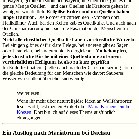
In Bayern, gerade im südlichen Bayern, in Alpennähe, gibt es eine
ganze Menge Quellen – und dass Quellen als Kraftorte gelten ist
wenig verwunderlich.
Religiöse Kulte rund um Quellen haben
lange Tradition.
Die Römer errichteten den Nymphen dort
Heiligtümer. Auch bei den Kelten gab es Quellkulte. Und auch nach
der Christianisierung hielt sich die Faszination der Menschen für
Quellen.
Nicht alle christlichen Quellkulte haben vorchristliche Wurzeln.
Bei einigen gibt es dafür klare Belege, bei anderen gibt es Sagen
oder Legenden, bei anderen nichts dergleichen.
Zu behaupten,
jede christliche Kirche mit einer Quelle stünde auf einem
vorchristlichen Heiligtum, ist also zu kurz gegriffen.
Im Endeffekt hatten Quellen auch nach der Christianisierung noch
die gleiche Bedeutung für den Menschen wie davor: Sauberes
Wasser war schlicht überlebensnotwendig.
Weiterlesen:
Wenn ihr mehr über naturreligiöse Ideen an Wallfahrtsorten
lesen wollt, lest meinen Artikel über
Maria Klobenstein bei
Kössen
. Dort bin ich auf dieses Thema ausführlich
eingegangen.
Ein Ausflug nach Mariabrunn bei Dachau