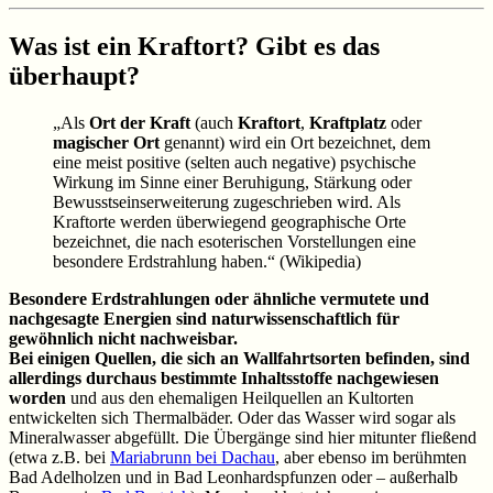
Was ist ein Kraftort? Gibt es das
überhaupt?
„Als
Ort der Kraft
(auch
Kraftort
,
Kraftplatz
oder
magischer Ort
genannt) wird ein Ort bezeichnet, dem
eine meist positive (selten auch negative) psychische
Wirkung im Sinne einer Beruhigung, Stärkung oder
Bewusstseinserweiterung zugeschrieben wird. Als
Kraftorte werden überwiegend geographische Orte
bezeichnet, die nach esoterischen Vorstellungen eine
besondere Erdstrahlung haben.“ (Wikipedia)
Besondere Erdstrahlungen oder ähnliche vermutete und
nachgesagte Energien sind naturwissenschaftlich für
gewöhnlich nicht nachweisbar.
Bei einigen Quellen, die sich an Wallfahrtsorten befinden, sind
allerdings durchaus bestimmte Inhaltsstoffe nachgewiesen
worden
und aus den ehemaligen Heilquellen an Kultorten
entwickelten sich Thermalbäder. Oder das Wasser wird sogar als
Mineralwasser abgefüllt. Die Übergänge sind hier mitunter fließend
(etwa z.B. bei
Mariabrunn bei Dachau
, aber ebenso im berühmten
Bad Adelholzen und in Bad Leonhardspfunzen oder – außerhalb