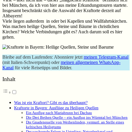
bei München, da ich von hier aus meine Erkundungstouren startete.
Insgesamt beschränkt sich die Auswahl der Kraftorte derzeit auf
Altbayern!
Viele liegen außerdem in oder bei Kapellen und Wallfahrtskirchen.
Was machen heilige Quellen, Steine und Bäume in christlichen
Kirchen? Welche Verbindungen gibt es? Auch darum soll es hier
gehen.
Bleibe auf dem Laufenden: Abonniere jetzt
meinen Telegram-Kanal
(mit Italien-Schwerpunkt) oder
meinen allgemeinen WhatsApp-
Kanal
für viele Reisetipps und Bilder.
Inhalt
Was ist ein Kraftort? Gibt es das überhaupt?
Kraftorte in Bayern: Ausflüge zu Heiligen Quellen
Ein Ausflug nach Mariabrunn bei Dachau
Die Drei Bethen Quelle – ein Ausflug ins Würmtal bei München
Die Gnadenquelle von Weihenlinden, vermutl. an Stelle eines
keltischen Heiligtums
Der wachsende Felsen in Usterling: Naturdenkmal und