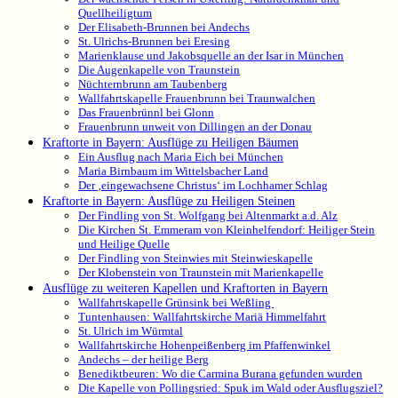
Quellheiligtum
Der Elisabeth-Brunnen bei Andechs
St. Ulrichs-Brunnen bei Eresing
Marienklause und Jakobsquelle an der Isar in München
Die Augenkapelle von Traunstein
Nüchternbrunn am Taubenberg
Wallfahrtskapelle Frauenbrunn bei Traunwalchen
Das Frauenbrünnl bei Glonn
Frauenbrunn unweit von Dillingen an der Donau
Kraftorte in Bayern: Ausflüge zu Heiligen Bäumen
Ein Ausflug nach Maria Eich bei München
Maria Birnbaum im Wittelsbacher Land
Der ‚eingewachsene Christus‘ im Lochhamer Schlag
Kraftorte in Bayern: Ausflüge zu Heiligen Steinen
Der Findling von St. Wolfgang bei Altenmarkt a.d. Alz
Die Kirchen St. Emmeram von Kleinhelfendorf: Heiliger Stein
und Heilige Quelle
Der Findling von Steinwies mit Steinwieskapelle
Der Klobenstein von Traunstein mit Marienkapelle
Ausflüge zu weiteren Kapellen und Kraftorten in Bayern
Wallfahrtskapelle Grünsink bei Weßling
Tuntenhausen: Wallfahrtskirche Mariä Himmelfahrt
St. Ulrich im Würmtal
Wallfahrtskirche Hohenpeißenberg im Pfaffenwinkel
Andechs – der heilige Berg
Benediktbeuren: Wo die Carmina Burana gefunden wurden
Die Kapelle von Pollingsried: Spuk im Wald oder Ausflugsziel?