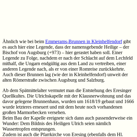
Ähnlich wie bei beim
Emmerams-Brunnen in Kleinhelfendorf
gibt
es auch hier eine Legende, dass der namensgebende Heilige – der
Bischof von Augsburg (+973) – hier gerastet haben soll. Einer
Legende zu Folge, nachdem er nach der Schlacht auf dem Lechfeld
mithalf, die Ungarn endgültig aus dem Land zu vertreiben, einer
anderen Legende nach, als er von einer Romreise zurückkehrte.
Auch dieser Brunnen lag (wie der in Kleinhelfendorf) unweit der
alten Römerstraße zwischen Augsburg und Salzburg.
Ab dem Spätmittelalter vermutet man die Entstehung des Eresinger
Quellkultes. Die Ulrichskapelle mit der Klausnerwohnung und das
davor gelegene Brunnenhaus, wurden um 1618/19 gebaut und 1666
wurde letzteres erneuert und mit dem heute noch vorhandenen
großen Marmorbecken versehen.
Beim Bau der Kapelle ereignete sich dann auch passenderweise ein
Wunder: Dem Bildnis des Heiligen Ulrich seien nämlich
Wassertropfen entsprungen.
Zudem ist auch die Pfarrkirche von Eresing (ebenfalls dem Hl.