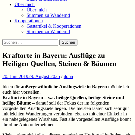
Über mich
Über mich
Stimmen zu Wandernd
Kooperationen
Gastartikel & Kooperationen
Stimmen zu Wandernd
Suchen
Suchen
nach:
Kraftorte in Bayern: Ausflüge zu
Heiligen Quellen, Steinen & Bäumen
20. Juni 2019
29. August 2025
/
ilona
Ideen für
außergewöhnliche Ausflugsziele in Bayern
möchte ich
euch hier vorstellen.
Kraftorte in Bayern – v.a. heilige Quellen, heilige Steine und
heilige Bäume
– darauf soll der Fokus der im folgenden
vorgestellten Ausflugsziele liegen. Die meisten lassen sich sehr gut
mit leichten Wanderungen verbinden, ebenso mit einer Einkehr in
ein nahegelegenes Wirtshaus. Fast alle vorgestellten Ausflüge könnt
ihr ohne Auto unternehmen.
Viele – aber nicht alle – dieser „magischen Kraftorte“ befinden sich