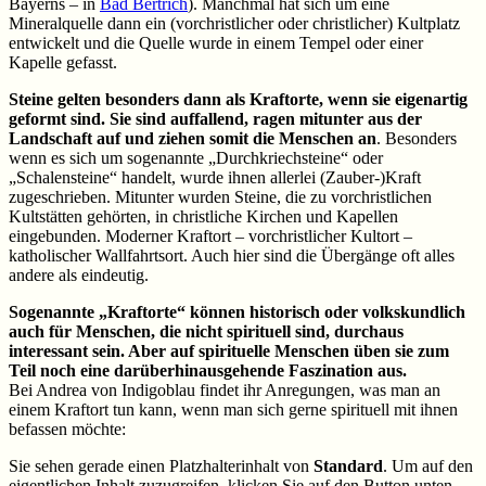
Bayerns – in
Bad Bertrich
). Manchmal hat sich um eine
Mineralquelle dann ein (vorchristlicher oder christlicher) Kultplatz
entwickelt und die Quelle wurde in einem Tempel oder einer
Kapelle gefasst.
Steine gelten besonders dann als Kraftorte, wenn sie eigenartig
geformt sind. Sie sind auffallend, ragen mitunter aus der
Landschaft auf und ziehen somit die Menschen an
. Besonders
wenn es sich um sogenannte „Durchkriechsteine“ oder
„Schalensteine“ handelt, wurde ihnen allerlei (Zauber-)Kraft
zugeschrieben. Mitunter wurden Steine, die zu vorchristlichen
Kultstätten gehörten, in christliche Kirchen und Kapellen
eingebunden. Moderner Kraftort – vorchristlicher Kultort –
katholischer Wallfahrtsort. Auch hier sind die Übergänge oft alles
andere als eindeutig.
Sogenannte „Kraftorte“ können historisch oder volkskundlich
auch für Menschen, die nicht spirituell sind, durchaus
interessant sein. Aber auf spirituelle Menschen üben sie zum
Teil noch eine darüberhinausgehende Faszination aus.
Bei Andrea von Indigoblau findet ihr Anregungen, was man an
einem Kraftort tun kann, wenn man sich gerne spirituell mit ihnen
befassen möchte:
Sie sehen gerade einen Platzhalterinhalt von
Standard
. Um auf den
eigentlichen Inhalt zuzugreifen, klicken Sie auf den Button unten.