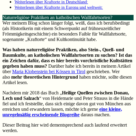
Weiterlesen über Kraftorte in Deutschland:
Weiterlesen über Kraftorte in Europa und weltweit:
Naturreligiöse Praktiken an katholischen Wallfahrtsorten?
Wer meinem Blog schon länger folgt, weiß, dass ich berufsbedingt
(als Historikerin mit einem Schwerpunkt auf frühneuzeitlicher
Frömmigkeitsgeschichte) ein besonders Faible für Wallfahrtsorte,
sogenannte „Kraftorte“ und Kultkontinuität habe.
Was haben naturreligiöse Praktiken, also Stein-, Quell- und
Baumkulte, an katholischen Wallfahrtsorten zu suchen? Ist das
ein Zeichen dafür, dass es hier bereits vorchristliche Kultstätten
gegeben haben muss?
Darüber habe ich bereits in meinem Artikel
über
Maria Klobenstein bei Kössen in Tirol
geschrieben. Wer
also
mehr theoretischen Hintergrund
haben möchte, sollte diesen
Artikel lesen.
Nachdem mir 2018 das Buch „
Heilige Quellen zwischen Donau,
Lech und Salzach
“ von Heidemarie und Peter Strauss in die Hände
fiel und ich feststellte, dass sich einige davon gut von München aus
erreichen und erwandern lassen, möchte ich gerne
eine kleine,
unregelmäßig erscheinende Blogreihe
daraus machen.
Dieser Beitrag hier wird dementsprechend auch laufend erweitert
werden.