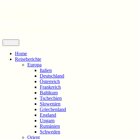
wandernd
Der Reiseblog für Geschichte-Fans
Zum
Menü
Inhalt
springen
Home
Reiseberichte
Europa
Italien
Deutschland
Österreich
Frankreich
Baltikum
Tschechien
Slowenien
Griechenland
England
Ungarn
Rumänien
Schweden
Orient