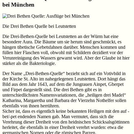
bei München
Die Drei Bethen Quelle bei Leutstetten
Die Drei-Bethen-Quelle bei Leutstetten an der Würm hat eine
besondere Aura. Die Bäume um sie herum sind geschmückt, es
hängen tibetische Gebetsfahnen darüber. Menschen kommen und
füllen hier Flaschen voll, obwohl mit Schildern dezidiert vor der
Verunreinigung des Wassers gewarnt wird. Aber der Glaube ist hier
stärker als die Bakteriologie.
Der Name „Drei-Bethen-Quelle“ bezieht sich auf ein Votivbild in
der Kirche St. Alto im nahegelegenen Leutstetten. Dort hängt das
Bild aus dem Jahr 1643, auf dem die Jungrauen Ainpet, Gberpet
und Firpet dargestellt sind. Die drei Bethen gibt es in
unterschiedlichsten Namensvariationen, die „heiligen drei Madel“
Katharina, Margaretha und Barbara der Vierzehn Nothelfer sollen
ebenfalls von ihnen herrühren.
Sicher ist, dass es eigentlich keine bekannten Heiligen mit den auf -
bet/-pet endenden Namen gab. Man vermutet, dass sich die
Verehrung dieser Dreiheit von den heidnischen Schicksalsgöttinnen
herleitet, die ebenfalls in einer Dreiheit verehrt wurden: etwa die
germanischen Nornen oder die römischen Parzen.