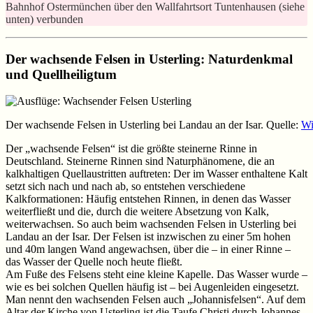
Bahnhof Ostermünchen über den Wallfahrtsort Tuntenhausen (siehe
unten) verbunden
Der wachsende Felsen in Usterling: Naturdenkmal
und Quellheiligtum
Der wachsende Felsen in Usterling bei Landau an der Isar. Quelle:
Wi
Der „wachsende Felsen“ ist die größte steinerne Rinne in
Deutschland. Steinerne Rinnen sind Naturphänomene, die an
kalkhaltigen Quellaustritten auftreten: Der im Wasser enthaltene Kalt
setzt sich nach und nach ab, so entstehen verschiedene
Kalkformationen: Häufig entstehen Rinnen, in denen das Wasser
weiterfließt und die, durch die weitere Absetzung von Kalk,
weiterwachsen. So auch beim wachsenden Felsen in Usterling bei
Landau an der Isar. Der Felsen ist inzwischen zu einer 5m hohen
und 40m langen Wand angewachsen, über die – in einer Rinne –
das Wasser der Quelle noch heute fließt.
Am Fuße des Felsens steht eine kleine Kapelle. Das Wasser wurde –
wie es bei solchen Quellen häufig ist – bei Augenleiden eingesetzt.
Man nennt den wachsenden Felsen auch „Johannisfelsen“. Auf dem
Altar der Kirche von Usterling ist die Taufe Christi durch Johannes