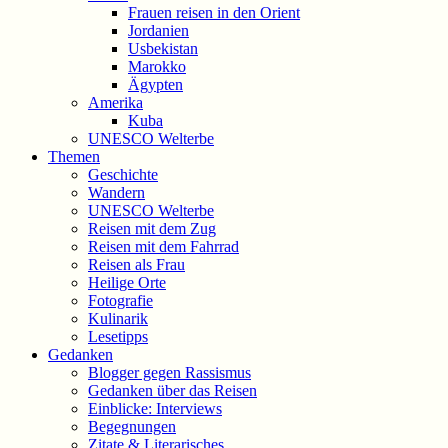
Frauen reisen in den Orient
Jordanien
Usbekistan
Marokko
Ägypten
Amerika
Kuba
UNESCO Welterbe
Themen
Geschichte
Wandern
UNESCO Welterbe
Reisen mit dem Zug
Reisen mit dem Fahrrad
Reisen als Frau
Heilige Orte
Fotografie
Kulinarik
Lesetipps
Gedanken
Blogger gegen Rassismus
Gedanken über das Reisen
Einblicke: Interviews
Begegnungen
Zitate & Literarisches