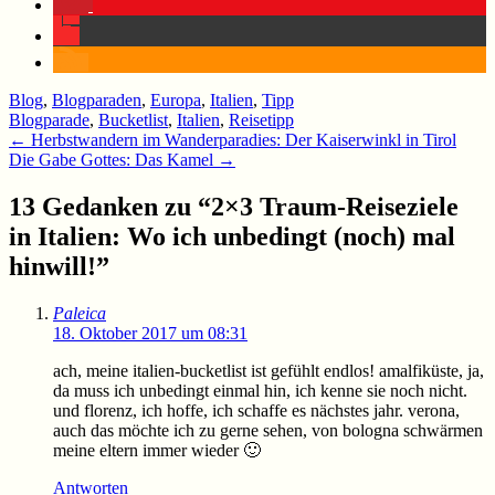
Blog
,
Blogparaden
,
Europa
,
Italien
,
Tipp
Blogparade
,
Bucketlist
,
Italien
,
Reisetipp
Beitragsnavigation
←
Herbstwandern im Wanderparadies: Der Kaiserwinkl in Tirol
Die Gabe Gottes: Das Kamel
→
13 Gedanken zu “
2×3 Traum-Reiseziele
in Italien: Wo ich unbedingt (noch) mal
hinwill!
”
Paleica
18. Oktober 2017 um 08:31
ach, meine italien-bucketlist ist gefühlt endlos! amalfiküste, ja,
da muss ich unbedingt einmal hin, ich kenne sie noch nicht.
und florenz, ich hoffe, ich schaffe es nächstes jahr. verona,
auch das möchte ich zu gerne sehen, von bologna schwärmen
meine eltern immer wieder 🙂
Antworten