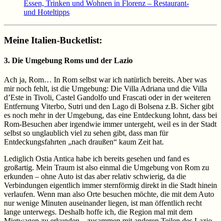
Essen, Trinken und Wohnen in Florenz – Restaurant-
und Hoteltipps
Meine Italien-Bucketlist:
3. Die Umgebung Roms und der Lazio
Ach ja, Rom… In Rom selbst war ich natürlich bereits. Aber was
mir noch fehlt, ist die Umgebung: Die Villa Adriana und die Villa
d’Este in Tivoli, Castel Gandolfo und Frascati oder in der weiteren
Entfernung Viterbo, Sutri und den Lago di Bolsena z.B. Sicher gibt
es noch mehr in der Umgebung, das eine Entdeckung lohnt, dass bei
Rom-Besuchen aber irgendwie immer untergeht, weil es in der Stadt
selbst so unglaublich viel zu sehen gibt, dass man für
Entdeckungsfahrten „nach draußen“ kaum Zeit hat.
Lediglich Ostia Antica habe ich bereits gesehen und fand es
großartig. Mein Traum ist also einmal die Umgebung von Rom zu
erkunden – ohne Auto ist das aber relativ schwierig, da die
Verbindungen eigentlich immer sternförmig direkt in die Stadt hinein
verlaufen. Wenn man also Orte besuchen möchte, die mit dem Auto
nur wenige Minuten auseinander liegen, ist man öffentlich recht
lange unterwegs. Deshalb hoffe ich, die Region mal mit dem
Mietwagen zu erkunden – zusammen mit anderen Teilen des Lazio.