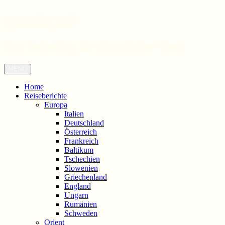
wandernd
Der Reiseblog für Geschichte-Fans
Zum
Menü
Inhalt
springen
Home
Reiseberichte
Europa
Italien
Deutschland
Österreich
Frankreich
Baltikum
Tschechien
Slowenien
Griechenland
England
Ungarn
Rumänien
Schweden
Orient