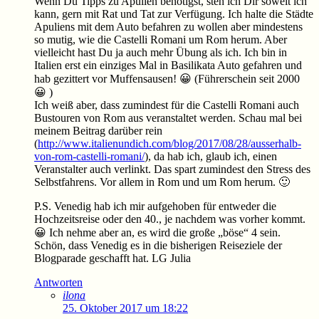
Wenn Du Tipps zu Apulien benötigst, steh ich Dir soweit ich
kann, gern mit Rat und Tat zur Verfügung. Ich halte die Städte
Apuliens mit dem Auto befahren zu wollen aber mindestens
so mutig, wie die Castelli Romani um Rom herum. Aber
vielleicht hast Du ja auch mehr Übung als ich. Ich bin in
Italien erst ein einziges Mal in Basilikata Auto gefahren und
hab gezittert vor Muffensausen! 😀 (Führerschein seit 2000
😀 )
Ich weiß aber, dass zumindest für die Castelli Romani auch
Bustouren von Rom aus veranstaltet werden. Schau mal bei
meinem Beitrag darüber rein
(
http://www.italienundich.com/blog/2017/08/28/ausserhalb-
von-rom-castelli-romani/
), da hab ich, glaub ich, einen
Veranstalter auch verlinkt. Das spart zumindest den Stress des
Selbstfahrens. Vor allem in Rom und um Rom herum. 🙂
P.S. Venedig hab ich mir aufgehoben für entweder die
Hochzeitsreise oder den 40., je nachdem was vorher kommt.
😀 Ich nehme aber an, es wird die große „böse“ 4 sein.
Schön, dass Venedig es in die bisherigen Reiseziele der
Blogparade geschafft hat. LG Julia
Antworten
ilona
25. Oktober 2017 um 18:22