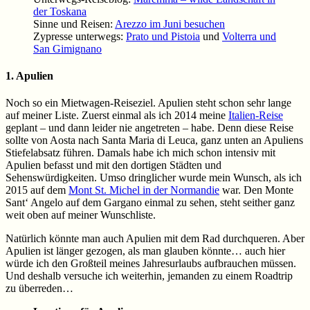
der Toskana
Sinne und Reisen:
Arezzo im Juni besuchen
Zypresse unterwegs:
Prato und Pistoia
und
Volterra und
San Gimignano
1. Apulien
Noch so ein Mietwagen-Reiseziel. Apulien steht schon sehr lange
auf meiner Liste. Zuerst einmal als ich 2014 meine
Italien-Reise
geplant – und dann leider nie angetreten – habe. Denn diese Reise
sollte von Aosta nach Santa Maria di Leuca, ganz unten an Apuliens
Stiefelabsatz führen. Damals habe ich mich schon intensiv mit
Apulien befasst und mit den dortigen Städten und
Sehenswürdigkeiten. Umso dringlicher wurde mein Wunsch, als ich
2015 auf dem
Mont St. Michel in der Normandie
war. Den Monte
Sant‘ Angelo auf dem Gargano einmal zu sehen, steht seither ganz
weit oben auf meiner Wunschliste.
Natürlich könnte man auch Apulien mit dem Rad durchqueren. Aber
Apulien ist länger gezogen, als man glauben könnte… auch hier
würde ich den Großteil meines Jahresurlaubs aufbrauchen müssen.
Und deshalb versuche ich weiterhin, jemanden zu einem Roadtrip
zu überreden…