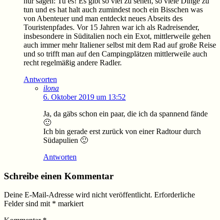
nur sagen: Tu es! Es gibt so viel zu sehen, so viele Dinge zu
tun und es hat halt auch zumindest noch ein Bisschen was
von Abenteuer und man entdeckt neues Abseits des
Touristenpfades. Vor 15 Jahren war ich als Radreisender,
insbesondere in Süditalien noch ein Exot, mittlerweile gehen
auch immer mehr Italiener selbst mit dem Rad auf große Reise
und so trifft man auf den Campingplätzen mittlerweile auch
recht regelmäßig andere Radler.
Antworten
ilona
6. Oktober 2019 um 13:52
Ja, da gäbs schon ein paar, die ich da spannend fände
🙂
Ich bin gerade erst zurück von einer Radtour durch
Südapulien 🙂
Antworten
Schreibe einen Kommentar
Deine E-Mail-Adresse wird nicht veröffentlicht.
Erforderliche
Felder sind mit
*
markiert