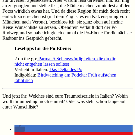
auf diversen Speisekarten. Aber warum reist da keiner hin. Ich fing
an zu googlen und stellte fest, die Städte machen zumindest auf den
Fotos wirklich etwas her. Und da diese Region für mich doch recht
einfach zu erreichen ist (mit dem Zug ist es ein Katzensprung von
München nach Verona), beschloss ich, sie ganz oben auf meine
Reise-Wunschliste zu setzen. Obendrein verläuft dort der Po-
Radweg und so habe ich gleich einmal die Po-Ebene für die nächste
Radtour ins Gespräch gebracht.
Lesetipps für die Po-Ebene:
2 on the go:
Parma: 5 Sehenswürdigkeiten, die du dir
nicht entgehen lassen solltest
Verliebt in Italien:
Das Delta des Po
Indigoblau:
Birdwatching am Podelta: Früh aufstehen
lohnt sich
Und jetzt ihr: Welches sind eure Traumreiseziele in Italien? Wohin
wollt ihr unbedingt noch einmal? Oder was steht schon lange auf
eurer Wunschliste?