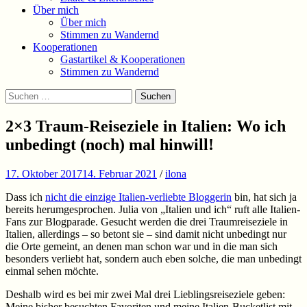
Über mich
Über mich
Stimmen zu Wandernd
Kooperationen
Gastartikel & Kooperationen
Stimmen zu Wandernd
Suchen
Suchen
nach:
2×3 Traum-Reiseziele in Italien: Wo ich
unbedingt (noch) mal hinwill!
17. Oktober 2017
14. Februar 2021
/
ilona
Dass ich
nicht die einzige Italien-verliebte Bloggerin
bin, hat sich ja
bereits herumgesprochen. Julia von „Italien und ich“ ruft alle Italien-
Fans zur Blogparade. Gesucht werden die drei Traumreiseziele in
Italien, allerdings – so betont sie – sind damit nicht unbedingt nur
die Orte gemeint, an denen man schon war und in die man sich
besonders verliebt hat, sondern auch eben solche, die man unbedingt
einmal sehen möchte.
Deshalb wird es bei mir zwei Mal drei Lieblingsreiseziele geben:
Meine bisher besuchten Favoriten und meine Italien-Bucketlist mit