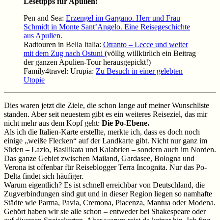
Lesetipps für Apulien:
Pen and Sea:
Erzengel im Gargano. Herr und Frau
Schmidt in Monte Sant’Angelo. Eine Reisegeschichte
aus Apulien.
Radtouren in Bella Italia:
Otranto – Lecce und weiter
mit dem Zug nach Ostuni
(völlig willkürlich ein Beitrag
der ganzen Apulien-Tour herausgepickt!)
Family4travel: Urupia:
Zu Besuch in einer gelebten
Utopie
Dies waren jetzt die Ziele, die schon lange auf meiner Wunschliste
standen. Aber seit neuestem gibt es ein weiteres Reiseziel, das mir
nicht mehr aus dem Kopf geht:
Die Po-Ebene.
Als ich die Italien-Karte erstellte, merkte ich, dass es doch noch
einige „weiße Flecken“ auf der Landkarte gibt. Nicht nur ganz im
Süden – Lazio, Basilikata und Kalabrien – sondern auch im Norden.
Das ganze Gebiet zwischen Mailand, Gardasee, Bologna und
Verona ist offenbar für Reiseblogger Terra Incognita. Nur das Po-
Delta findet sich häufiger.
Warum eigentlich? Es ist schnell erreichbar von Deutschland, die
Zugverbindungen sind gut und in dieser Region liegen so namhafte
Städte wie Parma, Pavia, Cremona, Piacenza, Mantua oder Modena.
Gehört haben wir sie alle schon – entweder bei Shakespeare oder