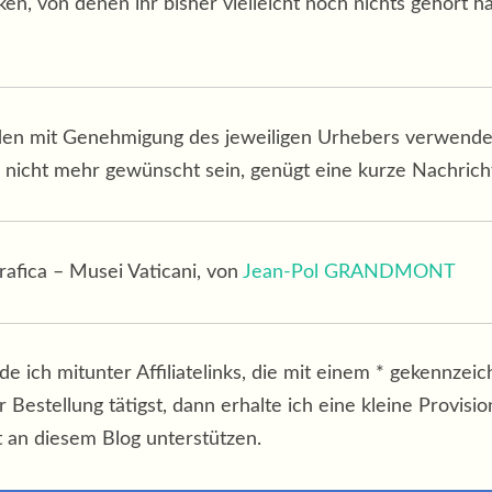
en, von denen ihr bisher vielleicht noch nichts gehört h
den mit Genehmigung des jeweiligen Urhebers verwendet.
 nicht mehr gewünscht sein, genügt eine kurze Nachricht
grafica – Musei Vaticani, von
Jean-Pol GRANDMONT
ende ich mitunter Affiliatelinks, die mit einem * gekenn
Bestellung tätigst, dann erhalte ich eine kleine Provision
t an diesem Blog unterstützen.