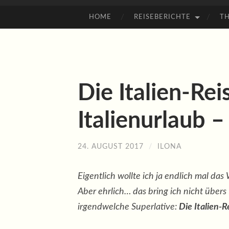
HOME
REISEBERICHTE
T
ZUM
INHALT
SPRINGEN
Die Italien-Rei
Italienurlaub –
24. AUGUST 2017
/
ILONA
Eigentlich wollte ich ja endlich mal das
Aber ehrlich… das bring ich nicht über
irgendwelche Superlative:
Die Italien-R