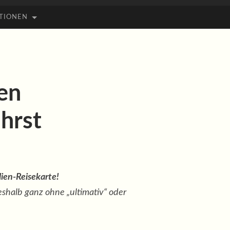
TIONEN
nen
ährst
lien-Reisekarte!
shalb ganz ohne „ultimativ“ oder