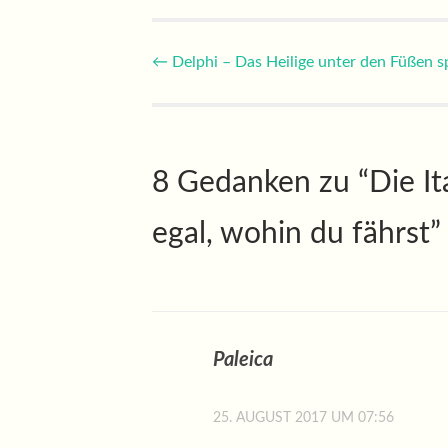
Beitragsnavigatio
←
Delphi – Das Heilige unter den Füßen 
8 Gedanken zu “
Die It
egal, wohin du fährst
”
Paleica
25. AUGUST 2017 UM 07:56