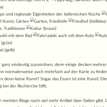
isen und Ausflüge von A-Z
, darunter auch T
la)
pps und regionale Eigenheiten der italienischen Küche
, Gärten
, Friedhöfe
(hellblau)
he, Traditionen
(braun)
wohl mit dem Rad
als auch mit dem Auto
(grün)
(gelb)
mer ganz eindeutig zuzuordnen, denn einige decken mehre
ann normalerweise auch mehrfach auf der Karte zu finde
lien denn keine Kunst? Sogar das Essen ist eine Kunst! D
g bei der Recherche hilft.
n meisten Blogs noch viel mehr Artikel über Italien gibt. 