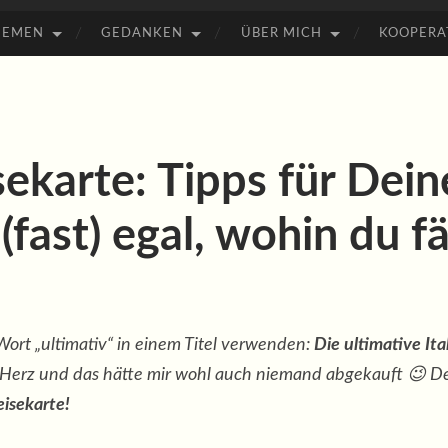
HEMEN
GEDANKEN
ÜBER MICH
KOOPERA
sekarte: Tipps für Dei
 (fast) egal, wohin du f
 Wort „ultimativ“ in einem Titel verwenden:
Die ultimative Ita
s Herz und das hätte mir wohl auch niemand abgekauft 😉 De
eisekarte!