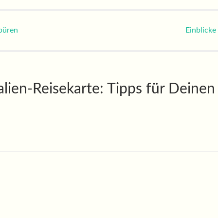
n
spüren
Einblicke
alien-Reisekarte: Tipps für Deinen 