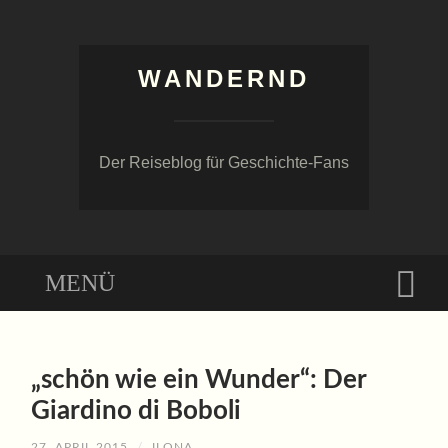
WANDERND
Der Reiseblog für Geschichte-Fans
Menü
Suc
ZUM
INHALT
„schön wie ein Wunder“: Der
SPRINGEN
Giardino di Boboli
27. APRIL 2015
/
ILONA