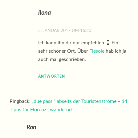
ilona
5. JANUAR 2017 UM 16:20
Ich kann ihn dir nur empfehlen 🙂 Ein
sehr schöner Ort. Über
Fiesole
hab ich ja
auch mal geschrieben.
ANTWORTEN
Pingback:
„due passi“ abseits der Touristenströme – 14
Tipps für Florenz | wandernd
Ron