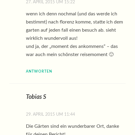
27. APRIL 2015 UM 15:22
wenn ich denn nochmal (und das werde ich
bestimmt) nach florenz komme, statte ich dem
garten auf jeden fall einen besuch ab. sieht
wirklich wundervoll aus!
und ja, der „moment des ankommens“ – das
war auch mein schönster reisemoment 🙂
ANTWORTEN
Tobias S
29. APRIL 2015 UM 11:44
Die Gärten sind ein wunderbarer Ort, danke
für deinen Bericht!