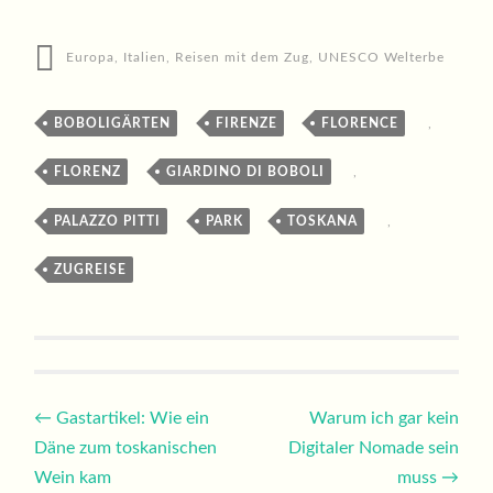
Europa
,
Italien
,
Reisen mit dem Zug
,
UNESCO Welterbe
BOBOLIGÄRTEN
,
FIRENZE
,
FLORENCE
,
FLORENZ
,
GIARDINO DI BOBOLI
,
PALAZZO PITTI
,
PARK
,
TOSKANA
,
ZUGREISE
Beitragsnavigation
←
Gastartikel: Wie ein
Warum ich gar kein
Däne zum toskanischen
Digitaler Nomade sein
Wein kam
muss
→