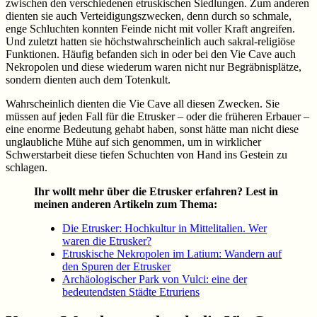
zwischen den verschiedenen etruskischen Siedlungen. Zum anderen
dienten sie auch Verteidigungszwecken, denn durch so schmale,
enge Schluchten konnten Feinde nicht mit voller Kraft angreifen.
Und zuletzt hatten sie höchstwahrscheinlich auch sakral-religiöse
Funktionen. Häufig befanden sich in oder bei den Vie Cave auch
Nekropolen und diese wiederum waren nicht nur Begräbnisplätze,
sondern dienten auch dem Totenkult.
Wahrscheinlich dienten die Vie Cave all diesen Zwecken. Sie
müssen auf jeden Fall für die Etrusker – oder die früheren Erbauer –
eine enorme Bedeutung gehabt haben, sonst hätte man nicht diese
unglaubliche Mühe auf sich genommen, um in wirklicher
Schwerstarbeit diese tiefen Schuchten von Hand ins Gestein zu
schlagen.
Ihr wollt mehr über die Etrusker erfahren? Lest in
meinen anderen Artikeln zum Thema:
Die Etrusker: Hochkultur in Mittelitalien. Wer
waren die Etrusker?
Etruskische Nekropolen im Latium: Wandern auf
den Spuren der Etrusker
Archäologischer Park von Vulci: eine der
bedeutendsten Städte Etruriens