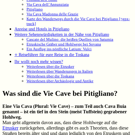
Via Cava dell’Annunziata
Pitigliano
Via Cava Madonna delle Grazie
Karte des Wanderwegs durch die Vie Cave bei Pitigliano [+gpx-
track]
Anreise und Hotels in Pitigliano
Weitere Sehenswürdigkeiten in der Nähe von Pitigliano
Cascate del Mulino: die heißen Quellen von Saturnia
Etruskische Gräber und Hohlwege bei Sovana
Ein Ausflug ins nördliche Latium: Vulci
⭐ Reiseführer für eure Reise in die Toskana
Ihr wollt noch mehr wissen?
Weiterlesen über die Etrusker
Weiterlesen über Wanderungen in Italien
Weiterlesen über die Toskana
Weiterlesen über Archäologie und Antike
Was sind die Vie Cave bei Pitigliano?
Eine Via Cava (Plural: Vie Cave) – zum Teil auch Cava Buia
genannt – ist ein tief in den Stein (meist Tuffstein) gegrabener
Hohlweg.
Man geht allgemein davon aus, dass diese Hohlwege auf die
Etrusker
zurückgehen, allerdings gibt es auch Theorien, dass diese
Straßen bereits älter sind und dann lediglich von den Etruskern und