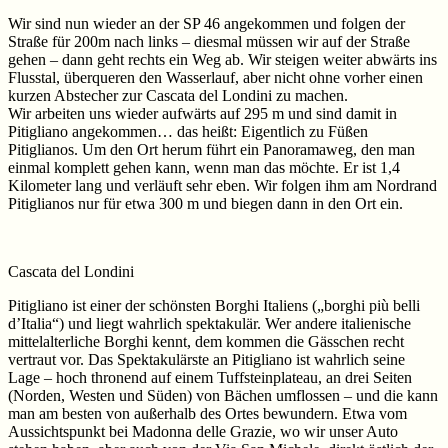
Wir sind nun wieder an der SP 46 angekommen und folgen der
Straße für 200m nach links – diesmal müssen wir auf der Straße
gehen – dann geht rechts ein Weg ab. Wir steigen weiter abwärts ins
Flusstal, überqueren den Wasserlauf, aber nicht ohne vorher einen
kurzen Abstecher zur Cascata del Londini zu machen.
Wir arbeiten uns wieder aufwärts auf 295 m und sind damit in
Pitigliano angekommen… das heißt: Eigentlich zu Füßen
Pitiglianos. Um den Ort herum führt ein Panoramaweg, den man
einmal komplett gehen kann, wenn man das möchte. Er ist 1,4
Kilometer lang und verläuft sehr eben. Wir folgen ihm am Nordrand
Pitiglianos nur für etwa 300 m und biegen dann in den Ort ein.
Cascata del Londini
Pitigliano ist einer der schönsten Borghi Italiens („borghi più belli
d’Italia“) und liegt wahrlich spektakulär. Wer andere italienische
mittelalterliche Borghi kennt, dem kommen die Gässchen recht
vertraut vor. Das Spektakulärste an Pitigliano ist wahrlich seine
Lage – hoch thronend auf einem Tuffsteinplateau, an drei Seiten
(Norden, Westen und Süden) von Bächen umflossen – und die kann
man am besten von außerhalb des Ortes bewundern. Etwa vom
Aussichtspunkt bei Madonna delle Grazie, wo wir unser Auto