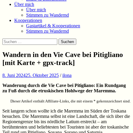
Über mich
Über mich
Stimmen zu Wandernd
Kooperationen
Gastartikel & Kooperationen
Stimmen zu Wandernd
Suchen
Suchen
nach:
Wandern in den Vie Cave bei Pitigliano
[mit Karte + gpx-track]
8. Juni 2024
25. Oktober 2025
/
ilona
Wanderung durch die Vie Cave bei Pitigliano: Ein Rundgang
zu Fuß durch die etruskischen Hohlwege der Maremma.
Dieser Artikel enthält Affiliate-Links, die mit einem * gekennzeichnet sind.
Seit langem schon wollte ich die Maremma im Süden der Toskana
besuchen. Die Maremma selbst ist eine Landschaft, die sich über die
Regionengrenze bis ins nördliche Latium erstreckt – am
berühmtesten und beliebtesten bei Touristen ist aber der toskanische
Teil rund um Pitigliano, Sovana, Sorano und Saturnia.