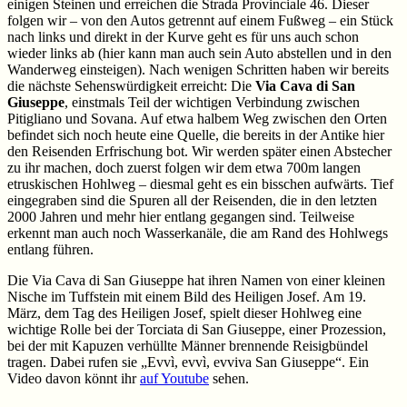
einigen Steinen und erreichen die Strada Provinciale 46. Dieser
folgen wir – von den Autos getrennt auf einem Fußweg – ein Stück
nach links und direkt in der Kurve geht es für uns auch schon
wieder links ab (hier kann man auch sein Auto abstellen und in den
Wanderweg einsteigen). Nach wenigen Schritten haben wir bereits
die nächste Sehenswürdigkeit erreicht: Die
Via Cava di San
Giuseppe
, einstmals Teil der wichtigen Verbindung zwischen
Pitigliano und Sovana. Auf etwa halbem Weg zwischen den Orten
befindet sich noch heute eine Quelle, die bereits in der Antike hier
den Reisenden Erfrischung bot. Wir werden später einen Abstecher
zu ihr machen, doch zuerst folgen wir dem etwa 700m langen
etruskischen Hohlweg – diesmal geht es ein bisschen aufwärts. Tief
eingegraben sind die Spuren all der Reisenden, die in den letzten
2000 Jahren und mehr hier entlang gegangen sind. Teilweise
erkennt man auch noch Wasserkanäle, die am Rand des Hohlwegs
entlang führen.
Die Via Cava di San Giuseppe hat ihren Namen von einer kleinen
Nische im Tuffstein mit einem Bild des Heiligen Josef. Am 19.
März, dem Tag des Heiligen Josef, spielt dieser Hohlweg eine
wichtige Rolle bei der Torciata di San Giuseppe, einer Prozession,
bei der mit Kapuzen verhüllte Männer brennende Reisigbündel
tragen. Dabei rufen sie „Evvì, evvì, evviva San Giuseppe“. Ein
Video davon könnt ihr
auf Youtube
sehen.