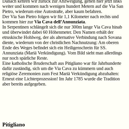
Danach kehren wir zurück zur Abzweigung, gehen hier jetzt links
weiter und kommen nach wenigen hundert Metern auf die Via San
Pietro, wiederum eine Autostraße, aber kaum befahren.
Der Via San Pietro folgen wir für 1,1 Kilometer nach rechts und
kommen hier zur
Via Cava dell’Annunziata
.
In Serpentinen schlängelt sich die nur 300m lange Via Cava hinab
und überwindet dabei 60 Höhenmeter. Den Namen erhält der
etruskische Hohlweg, der als alternative Verbindung nach Sovana
diente, wiederum von der christlichen Nachnutzung: Am oberen
Ende des Weges befindet sich ein Heiligenschrein für SS.
Annunziata (Mariä Verkündigung). Vom Bild sieht man allerdings
nur noch spärliche Reste.
Eine katholische Bruderschaft aus Pitigliano war für Jahrhunderte
dafür zuständig, sich um die Via Cava zu kümmern und auch
religiöse Zeremonien zum Fest Mariä Verkündigung abzuhalten:
Erneut eine Lichterprozession! Im Jahr 1785 wurde die Tradition
aber bereits aufgegeben.
Pitigliano