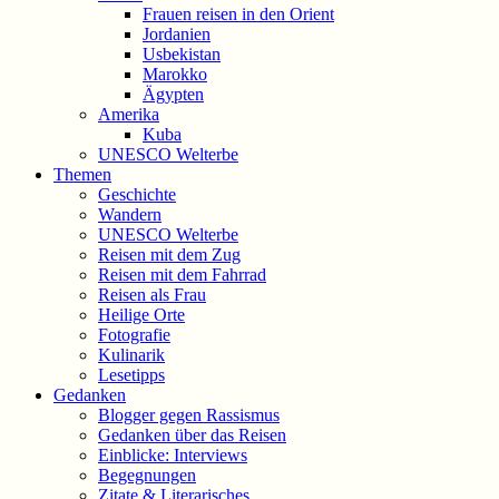
Frauen reisen in den Orient
Jordanien
Usbekistan
Marokko
Ägypten
Amerika
Kuba
UNESCO Welterbe
Themen
Geschichte
Wandern
UNESCO Welterbe
Reisen mit dem Zug
Reisen mit dem Fahrrad
Reisen als Frau
Heilige Orte
Fotografie
Kulinarik
Lesetipps
Gedanken
Blogger gegen Rassismus
Gedanken über das Reisen
Einblicke: Interviews
Begegnungen
Zitate & Literarisches