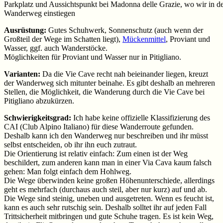
Parkplatz und Aussichtspunkt bei Madonna delle Grazie, wo wir in d
Wanderweg einstiegen
Ausrüstung:
Gutes Schuhwerk, Sonnenschutz (auch wenn der
Großteil der Wege im Schatten liegt),
Mückenmittel
, Proviant und
Wasser, ggf. auch Wanderstöcke.
Möglichkeiten für Proviant und Wasser nur in Pitigliano.
Varianten:
Da die Vie Cave recht nah beieinander liegen, kreuzt
der Wanderweg sich mitunter beinahe. Es gibt deshalb an mehreren
Stellen, die Möglichkeit, die Wanderung durch die Vie Cave bei
Pitigliano abzukürzen.
Schwierigkeitsgrad:
Ich habe keine offizielle Klassifizierung des
CAI (Club Alpino Italiano) für diese Wanderroute gefunden.
Deshalb kann ich den Wanderweg nur beschreiben und ihr müsst
selbst entscheiden, ob ihr ihn euch zutraut.
Die Orientierung ist relativ einfach: Zum einen ist der Weg
beschildert, zum anderen kann man in einer Via Cava kaum falsch
gehen: Man folgt einfach dem Hohlweg.
Die Wege überwinden keine großen Höhenunterschiede, allerdings
geht es mehrfach (durchaus auch steil, aber nur kurz) auf und ab.
Die Wege sind steinig, uneben und ausgetreten. Wenn es feucht ist,
kann es auch sehr rutschig sein. Deshalb solltet ihr auf jeden Fall
Trittsicherheit mitbringen und gute Schuhe tragen. Es ist kein Weg,