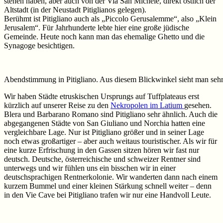
stehen haben, aber auch von der Via San Michele, direkt östlich der
Altstadt (in der Neustadt Pitiglianos gelegen).
Berühmt ist Pitigliano auch als „Piccolo Gerusalemme“, also „Klein
Jerusalem“. Für Jahrhunderte lebte hier eine große jüdische
Gemeinde. Heute noch kann man das ehemalige Ghetto und die
Synagoge besichtigen.
Abendstimmung in Pitigliano. Aus diesem Blickwinkel sieht man sehr g
Wir haben Städte etruskischen Ursprungs auf Tuffplateaus erst
kürzlich auf unserer Reise zu den
Nekropolen im Latium
gesehen.
Blera und Barbarano Romano sind Pitigliano sehr ähnlich. Auch die
abgegangenen Städte von San Giuliano und Norchia hatten eine
vergleichbare Lage. Nur ist Pitigliano größer und in seiner Lage
noch etwas großartiger – aber auch weitaus touristischer. Als wir für
eine kurze Erfrischung in den Gassen sitzen hören wir fast nur
deutsch. Deutsche, österreichische und schweizer Rentner sind
unterwegs und wir fühlen uns ein bisschen wir in einer
deutschsprachigen Rentnerkolonie. Wir wanderten dann nach einem
kurzem Bummel und einer kleinen Stärkung schnell weiter – denn
in den Vie Cave bei Pitigliano trafen wir nur eine Handvoll Leute.