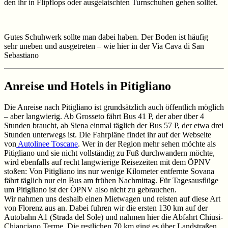
den ihr in Flipflops oder ausgelatschten Turnschuhen gehen solltet.
Gutes Schuhwerk sollte man dabei haben. Der Boden ist häufig
sehr uneben und ausgetreten – wie hier in der Via Cava di San
Sebastiano
Anreise und Hotels in Pitigliano
Die Anreise nach Pitigliano ist grundsätzlich auch öffentlich möglich
– aber langwierig. Ab Grosseto fährt Bus 41 P, der aber über 4
Stunden braucht, ab Siena einmal täglich der Bus 57 P, der etwa drei
Stunden unterwegs ist. Die Fahrpläne findet ihr auf der Webseite
von
Autolinee Toscane
. Wer in der Region mehr sehen möchte als
Pitigliano und sie nicht vollständig zu Fuß durchwandern möchte,
wird ebenfalls auf recht langwierige Reisezeiten mit dem ÖPNV
stoßen: Von Pitigliano ins nur wenige Kilometer entfernte Sovana
fährt täglich nur ein Bus am frühen Nachmittag. Für Tagesausflüge
um Pitigliano ist der ÖPNV also nicht zu gebrauchen.
Wir nahmen uns deshalb einen Mietwagen und reisten auf diese Art
von Florenz aus an. Dabei fuhren wir die ersten 130 km auf der
Autobahn A1 (Strada del Sole) und nahmen hier die Abfahrt Chiusi-
Chianciano Terme. Die restlichen 70 km ging es über Landstraßen