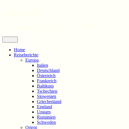
wandernd
Der Reiseblog für Geschichte-Fans
Zum
Menü
Inhalt
springen
Home
Reiseberichte
Europa
Italien
Deutschland
Österreich
Frankreich
Baltikum
Tschechien
Slowenien
Griechenland
England
Ungarn
Rumänien
Schweden
Orient