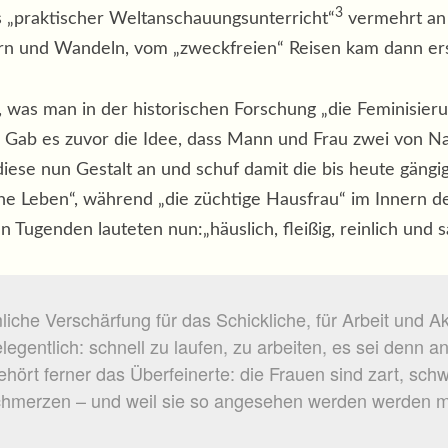
3
s „praktischer Weltanschauungsunterricht“
vermehrt an 
n und Wandeln, vom „zweckfreien“ Reisen kam dann ers
 was man in der historischen Forschung „die Feminisieru
s. Gab es zuvor die Idee, dass Mann und Frau zwei von N
 diese nun Gestalt an und schuf damit die bis heute gäng
he Leben“, während „die züchtige Hausfrau“ im Innern des
 Tugenden lauteten nun:„häuslich, fleißig, reinlich und sa
che Verschärfung für das Schickliche, für Arbeit und Akti
elegentlich: schnell zu laufen, zu arbeiten, es sei denn 
ört ferner das Überfeinerte: die Frauen sind zart, schwa
schmerzen – und weil sie so angesehen werden werden ma