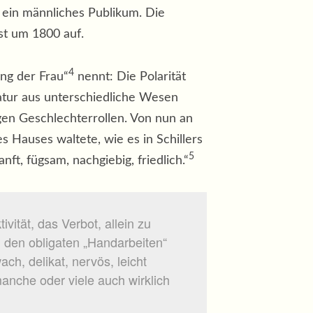
ein männliches Publikum. Die
t um 1800 auf.
4
ng der Frau“
nennt: Die Polarität
atur aus unterschiedliche Wesen
igen Geschlechterrollen. Von nun an
 Hauses waltete, wie es in Schillers
5
nft, fügsam, nachgiebig, friedlich.“
vität, das Verbot, allein zu
an den obligaten „Handarbeiten“
ch, delikat, nervös, leicht
nche oder viele auch wirklich