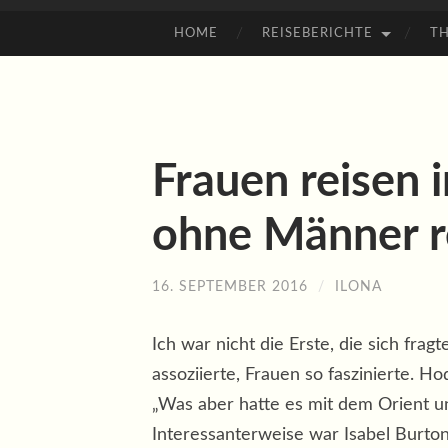
HOME
REISEBERICHTE
T
ZUM
INHALT
SPRINGEN
Frauen reisen 
ohne Männer r
16. SEPTEMBER 2016
/
ILONA
Ich war nicht die Erste, die sich fra
assoziierte, Frauen so faszinierte. H
„Was aber hatte es mit dem Orient un
Interessanterweise war Isabel Burton