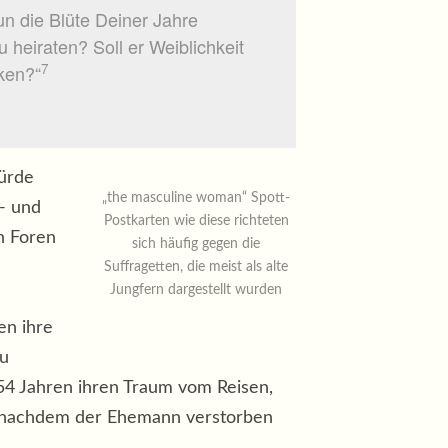
un die Blüte Deiner Jahre
heiraten? Soll er Weiblichkeit
7
ken?“
würde
„the masculine woman“ Spott-
l- und
Postkarten wie diese richteten
n Foren
sich häufig gegen die
Suffragetten, die meist als alte
Jungfern dargestellt wurden
en ihre
au
 54 Jahren ihren Traum vom Reisen,
n, nachdem der Ehemann verstorben