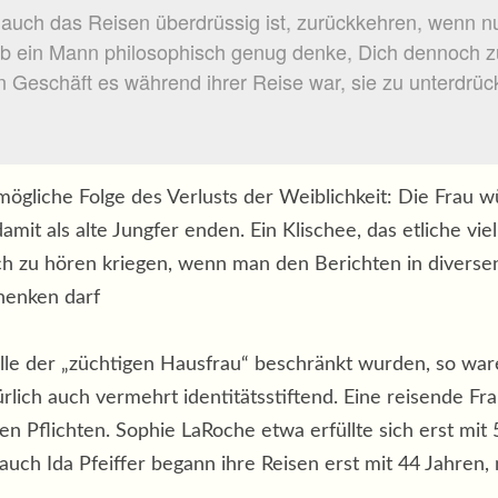
r auch das Reisen überdrüssig ist, zurückkehren, wenn n
ob ein Mann philosophisch genug denke, Dich dennoch zu 
 Geschäft es während ihrer Reise war, sie zu unterdrüc
tmögliche Folge des Verlusts der Weiblichkeit: Die Frau 
it als alte Jungfer enden. Ein Klischee, das etliche vie
ch zu hören kriegen, wenn man den Berichten in diverse
henken darf
le der „züchtigen Hausfrau“ beschränkt wurden, so war
rlich auch vermehrt identitätsstiftend. Eine reisende Fr
en Pflichten. Sophie LaRoche etwa erfüllte sich erst mit
auch Ida Pfeiffer begann ihre Reisen erst mit 44 Jahre