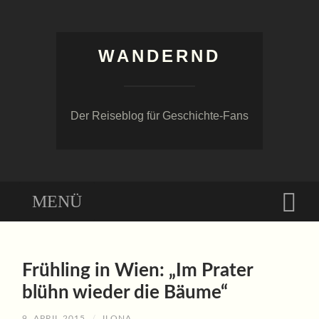
WANDERND
Der Reiseblog für Geschichte-Fans
Menü
Suc
ZUM
INHALT
Frühling in Wien: „Im Prater
SPRINGEN
blühn wieder die Bäume“
9. APRIL 2015
/
ILONA