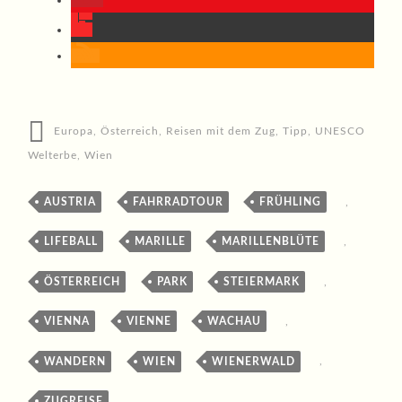
Europa
,
Österreich
,
Reisen mit dem Zug
,
Tipp
,
UNESCO
Welterbe
,
Wien
AUSTRIA
,
FAHRRADTOUR
,
FRÜHLING
,
LIFEBALL
,
MARILLE
,
MARILLENBLÜTE
,
ÖSTERREICH
,
PARK
,
STEIERMARK
,
VIENNA
,
VIENNE
,
WACHAU
,
WANDERN
,
WIEN
,
WIENERWALD
,
ZUGREISE