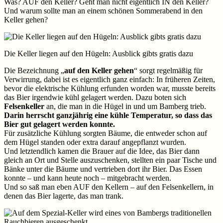
Was? AUF den Keller? Geht man nicht eigentlich IN den Keller?
Und warum sollte man an einem schönen Sommerabend in den
Keller gehen?
Die Keller liegen auf den Hügeln: Ausblick gibts gratis dazu
Die Bezeichnung „
auf den Keller gehen
“ sorgt regelmäßig für
Verwirrung, dabei ist es eigentlich ganz einfach: In früheren Zeiten,
bevor die elektrische Kühlung erfunden worden war, musste bereits
das Bier irgendwie kühl gelagert werden. Dazu boten sich
Felsenkeller
an, die man in die Hügel in und um Bamberg trieb.
Darin herrscht ganzjährig eine kühle Temperatur, so dass das
Bier gut gelagert werden konnte.
Für zusätzliche Kühlung sorgten Bäume, die entweder schon auf
dem Hügel standen oder extra darauf angepflanzt wurden.
Und letztendlich kamen die Brauer auf die Idee, das Bier dann
gleich an Ort und Stelle auszuschenken, stellten ein paar Tische und
Bänke unter die Bäume und vertrieben dort ihr Bier. Das Essen
konnte – und kann heute noch – mitgebracht werden.
Und so saß man eben AUF den Kellern – auf den Felsenkellern, in
denen das Bier lagerte, das man trank.