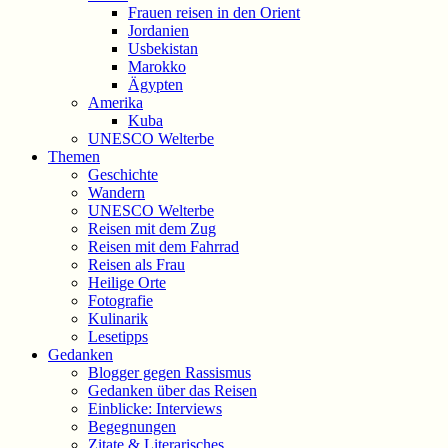
Frauen reisen in den Orient
Jordanien
Usbekistan
Marokko
Ägypten
Amerika
Kuba
UNESCO Welterbe
Themen
Geschichte
Wandern
UNESCO Welterbe
Reisen mit dem Zug
Reisen mit dem Fahrrad
Reisen als Frau
Heilige Orte
Fotografie
Kulinarik
Lesetipps
Gedanken
Blogger gegen Rassismus
Gedanken über das Reisen
Einblicke: Interviews
Begegnungen
Zitate & Literarisches