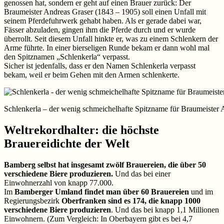
genossen hat, sondern er geht auf einen Brauer zurück: Der
Braumeister Andreas Graser (1843 – 1905) soll einen Unfall mit
seinem Pferdefuhrwerk gehabt haben. Als er gerade dabei war,
Fässer abzuladen, gingen ihm die Pferde durch und er wurde
überrollt. Seit diesem Unfall hinkte er, was zu einem Schlenkern der
Arme führte. In einer bierseligen Runde bekam er dann wohl mal
den Spitznamen „Schlenkerla“ verpasst.
Sicher ist jedenfalls, dass er den Namen Schlenkerla verpasst
bekam, weil er beim Gehen mit den Armen schlenkerte.
Schlenkerla – der wenig schmeichelhafte Spitzname für Braumeister 
Weltrekordhalter: die höchste
Brauereidichte der Welt
Bamberg selbst hat insgesamt zwölf Brauereien, die über 50
verschiedene Biere produzieren.
Und das bei einer
Einwohnerzahl von knapp 77.000.
Im
Bamberger Umland findet man über 60 Brauereien
und im
Regierungsbezirk
Oberfranken sind es 174, die knapp 1000
verschiedene Biere produzieren
. Und das bei knapp 1,1 Millionen
Einwohnern. (Zum Vergleich: In Oberbayern gibt es bei 4,7