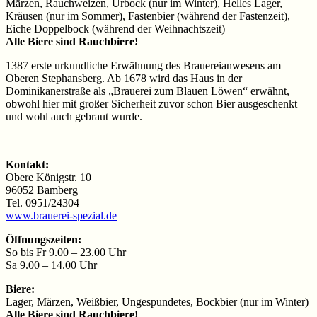
Märzen, Rauchweizen, Urbock (nur im Winter), Helles Lager,
Kräusen (nur im Sommer), Fastenbier (während der Fastenzeit),
Eiche Doppelbock (während der Weihnachtszeit)
Alle Biere sind Rauchbiere!
1387 erste urkundliche Erwähnung des Brauereianwesens am
Oberen Stephansberg. Ab 1678 wird das Haus in der
Dominikanerstraße als „Brauerei zum Blauen Löwen“ erwähnt,
obwohl hier mit großer Sicherheit zuvor schon Bier ausgeschenkt
und wohl auch gebraut wurde.
Kontakt:
Obere Königstr. 10
96052 Bamberg
Tel. 0951/24304
www.brauerei-spezial.de
Öffnungszeiten:
So bis Fr 9.00 – 23.00 Uhr
Sa 9.00 – 14.00 Uhr
Biere:
Lager, Märzen, Weißbier, Ungespundetes, Bockbier (nur im Winter)
Alle Biere sind Rauchbiere!