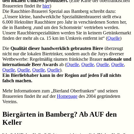
den lokalen Umkreis produziert.
(Eine Karte der oberfränkischen
Brauereien findet ihr
hier
)
Die Rauchbier-Brauerei Spezial aus Bamberg schreibt dazu:
„Unsere kleine, handwerkliche Spezialitätenbrauerei stellt etwa
6.000 Hektoliter Rauchbiere pro Jahr in verschiedenen Sorten her,
die in Bamberg ‚rund um den Schornstein‘ vertrieben werden.
Unsere Rauchbierspezialitäten werden Sie in keinem Getränkemarkt
finden der mehr als ca. 15 km im Umkreis entfernt ist“ (
Quelle
)
Die
Qualität dieser handwerklich gebrauten Biere
überzeugt
nicht nur die lokalen Biertrinker, sondern auch die Jurys diverser
Wettbewerbe: Regelmäßig räumen fränkische Brauer
nationale und
internationale Beer Awards
ab (
Quelle
,
Quelle
,
Quelle
,
Quelle
,
Quelle
,
Quelle
,
Quelle
,
Quelle
).
Ein Bierliebhaber kann in der Region auf jeden Fall nichts
falsch machen.
Mehr Informationen zum „Bierland Oberfranken“ und seinen
Brauereien findet ihr auf der
Homepage
des 2004 gegründeten
Vereins.
Biergärten in Bamberg? Ab AUF den
Keller