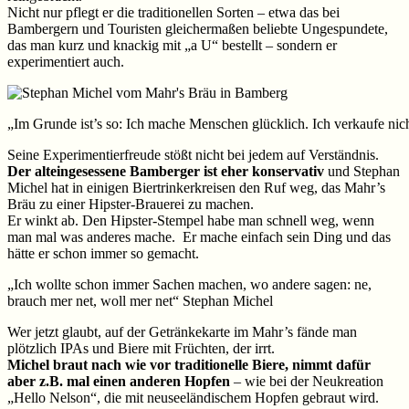
Nicht nur pflegt er die traditionellen Sorten – etwa das bei
Bambergern und Touristen gleichermaßen beliebte Ungespundete,
das man kurz und knackig mit „a U“ bestellt – sondern er
experimentiert auch.
„Im Grunde ist’s so: Ich mache Menschen glücklich. Ich verkaufe n
Seine Experimentierfreude stößt nicht bei jedem auf Verständnis.
Der alteingesessene Bamberger ist eher konservativ
und Stephan
Michel hat in einigen Biertrinkerkreisen den Ruf weg, das Mahr’s
Bräu zu einer Hipster-Brauerei zu machen.
Er winkt ab. Den Hipster-Stempel habe man schnell weg, wenn
man mal was anderes mache. Er mache einfach sein Ding und das
hätte er schon immer so gemacht.
„Ich wollte schon immer Sachen machen, wo andere sagen: ne,
brauch mer net, woll mer net“
Stephan Michel
Wer jetzt glaubt, auf der Getränkekarte im Mahr’s fände man
plötzlich IPAs und Biere mit Früchten, der irrt.
Michel braut nach wie vor traditionelle Biere, nimmt dafür
aber z.B. mal einen anderen Hopfen
– wie bei der Neukreation
„Hello Nelson“, die mit neuseeländischem Hopfen gebraut wird.