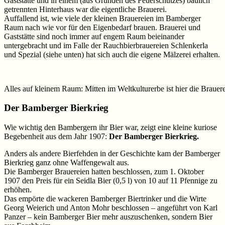
Gaststätte und in einem (aus Gründen des Feuerschutzes) baulich
getrennten Hinterhaus war die eigentliche Brauerei.
Auffallend ist, wie viele der kleinen Brauereien im Bamberger
Raum nach wie vor für den Eigenbedarf brauen. Brauerei und
Gaststätte sind noch immer auf engem Raum beieinander
untergebracht und im Falle der Rauchbierbrauereien Schlenkerla
und Spezial (siehe unten) hat sich auch die eigene Mälzerei erhalten.
Alles auf kleinem Raum: Mitten im Weltkulturerbe ist hier die Brauere
Der Bamberger Bierkrieg
Wie wichtig den Bambergern ihr Bier war, zeigt eine kleine kuriose
Begebenheit aus dem Jahr 1907:
Der Bamberger Bierkrieg.
Anders als andere Bierfehden in der Geschichte kam der Bamberger
Bierkrieg ganz ohne Waffengewalt aus.
Die Bamberger Brauereien hatten beschlossen, zum 1. Oktober
1907 den Preis für ein Seidla Bier (0,5 l) von 10 auf 11 Pfennige zu
erhöhen.
Das empörte die wackeren Bamberger Biertrinker und die Wirte
Georg Weierich und Anton Mohr beschlossen – angeführt von Karl
Panzer – kein Bamberger Bier mehr auszuschenken, sondern Bier