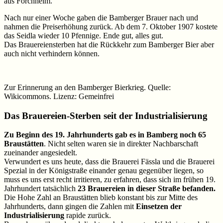
aus Forchheim.
Nach nur einer Woche gaben die Bamberger Brauer nach und
nahmen die Preiserhöhung zurück. Ab dem 7. Oktober 1907 kostete
das Seidla wieder 10 Pfennige. Ende gut, alles gut.
Das Brauereiensterben hat die Rückkehr zum Bamberger Bier aber
auch nicht verhindern können.
Zur Erinnerung an den Bamberger Bierkrieg. Quelle:
Wikicommons. Lizenz: Gemeinfrei
Das Brauereien-Sterben seit der Industrialisierung
Zu Beginn des 19. Jahrhunderts gab es in Bamberg noch 65
Braustätten
. Nicht selten waren sie in direkter Nachbarschaft
zueinander angesiedelt.
Verwundert es uns heute, dass die Brauerei Fässla und die Brauerei
Spezial in der Königstraße einander genau gegenüber liegen, so
muss es uns erst recht irritieren, zu erfahren, dass sich im frühen 19.
Jahrhundert tatsächlich
23 Brauereien in dieser Straße befanden.
Die Hohe Zahl an Braustätten blieb konstant bis zur Mitte des
Jahrhunderts, dann gingen die Zahlen mit
Einsetzen der
Industrialisierung
rapide zurück.