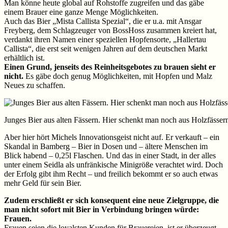
Man könne heute global auf Rohstoffe zugreifen und das gäbe
einem Brauer eine ganze Menge Möglichkeiten.
Auch das Bier „Mista Callista Spezial“, die er u.a. mit Ansgar
Freyberg, dem Schlagzeuger von BossHoss zusammen kreiert hat,
verdankt ihren Namen einer speziellen Hopfensorte, „Hallertau
Callista“, die erst seit wenigen Jahren auf dem deutschen Markt
erhältlich ist.
Einen Grund, jenseits des Reinheitsgebotes zu brauen sieht er
nicht.
Es gäbe doch genug Möglichkeiten, mit Hopfen und Malz
Neues zu schaffen.
Junges Bier aus alten Fässern. Hier schenkt man noch aus Holzfässer
Aber hier hört Michels Innovationsgeist nicht auf. Er verkauft – ein
Skandal in Bamberg – Bier in Dosen und – ältere Menschen im
Blick habend – 0,25l Flaschen. Und das in einer Stadt, in der alles
unter einem Seidla als unfränkische Minigröße verachtet wird. Doch
der Erfolg gibt ihm Recht – und freilich bekommt er so auch etwas
mehr Geld für sein Bier.
Zudem erschließt er sich konsequent eine neue Zielgruppe, die
man nicht sofort mit Bier in Verbindung bringen würde:
Frauen.
Frauen seien die loyalsten Kunden für Brauereien, ist er überzeugt.