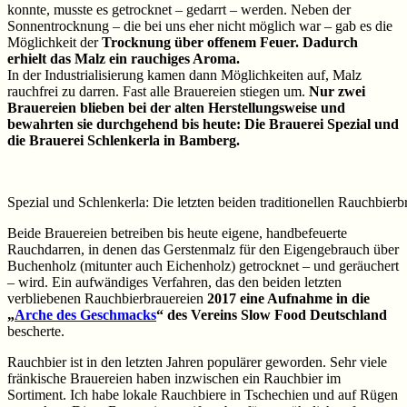
konnte, musste es getrocknet – gedarrt – werden. Neben der
Sonnentrocknung – die bei uns eher nicht möglich war – gab es die
Möglichkeit der
Trocknung über offenem Feuer. Dadurch
erhielt das Malz ein rauchiges Aroma.
In der Industrialisierung kamen dann Möglichkeiten auf, Malz
rauchfrei zu darren. Fast alle Brauereien stiegen um.
Nur zwei
Brauereien blieben bei der alten Herstellungsweise und
bewahrten sie durchgehend bis heute: Die Brauerei Spezial und
die Brauerei Schlenkerla in Bamberg.
Spezial und Schlenkerla: Die letzten beiden traditionellen Rauchbierb
Beide Brauereien betreiben bis heute eigene, handbefeuerte
Rauchdarren, in denen das Gerstenmalz für den Eigengebrauch über
Buchenholz (mitunter auch Eichenholz) getrocknet – und geräuchert
– wird. Ein aufwändiges Verfahren, das den beiden letzten
verbliebenen Rauchbierbrauereien
2017 eine Aufnahme in die
„
Arche des Geschmacks
“ des Vereins Slow Food Deutschland
bescherte.
Rauchbier ist in den letzten Jahren populärer geworden. Sehr viele
fränkische Brauereien haben inzwischen ein Rauchbier im
Sortiment. Ich habe lokale Rauchbiere in Tschechien und auf Rügen