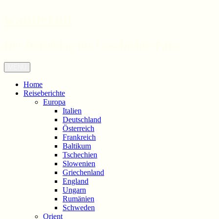
wandernd
Der Reiseblog für Geschichte-Fans
Zum
Menü
Inhalt
springen
Home
Reiseberichte
Europa
Italien
Deutschland
Österreich
Frankreich
Baltikum
Tschechien
Slowenien
Griechenland
England
Ungarn
Rumänien
Schweden
Orient