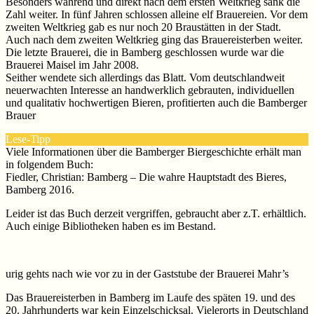
Besonders während und direkt nach dem ersten Weltkrieg sank die
Zahl weiter. In fünf Jahren schlossen alleine elf Brauereien. Vor dem
zweiten Weltkrieg gab es nur noch 20 Braustätten in der Stadt.
Auch nach dem zweiten Weltkrieg ging das Brauereisterben weiter.
Die letzte Brauerei, die in Bamberg geschlossen wurde war die
Brauerei Maisel im Jahr 2008.
Seither wendete sich allerdings das Blatt. Vom deutschlandweit
neuerwachten Interesse an handwerklich gebrauten, individuellen
und qualitativ hochwertigen Bieren, profitierten auch die Bamberger
Brauer
Lese-Tipp
Viele Informationen über die Bamberger Biergeschichte erhält man
in folgendem Buch:
Fiedler, Christian: Bamberg – Die wahre Hauptstadt des Bieres,
Bamberg 2016.
Leider ist das Buch derzeit vergriffen, gebraucht aber z.T. erhältlich.
Auch einige Bibliotheken haben es im Bestand.
urig gehts nach wie vor zu in der Gaststube der Brauerei Mahr’s
Das Brauereisterben in Bamberg im Laufe des späten 19. und des
20. Jahrhunderts war kein Einzelschicksal. Vielerorts in Deutschland