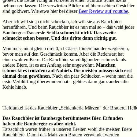
größer, die Leute völlig unvorbereitet einen Schluck Schlenkerla
nehmen zu lassen. Die verwirrten Blicke und überraschten Gesichter
sind goldwert. Wie etwa hier bei dieser
Beer Review auf youtube
.
Aber ich will sie ja nicht schocken, ich will sie ans Rauchbier
heranführen. Und beim Rauchbier ist es nun mal so – das weiß jeder
Bamberger:
Das erste Seidla schmeckt nicht. Das zweite
schmeckt schon besser. Und das dritte dann richtig gut.
Man muss nicht gleich drei 0,5 l Gläser hintereinander wegleeren,
bevor man auf den Geschmack kommt. Aber die Redensart hat
einen wahren Kern: Da Rauchbier so völlig anders schmeckt als
andere Biere, ist es am Anfang sehr ungewohnt.
Manchen
schmeckt es trotzdem auf Anhieb. Die meisten müssen sich erst
einmal dran gewöhnen.
Nach ein paar Schlucken – wenn man die
erste Verblüffung überwunden hat – geht es dann ganz anders die
Kehle hinab.
Tiefdunkel ist das Rauchbier „Schlenkerla Märzen“ der Brauerei Hel
Das Rauchbier ist Bambergs berühmtestes Bier. Erfunden
haben die Bamberger es aber nicht.
Tatsächlich waren früher in unseren Breiten wohl die meisten Biere
Rauchbiere. Damit das Malz zum Brauen verwendet werden