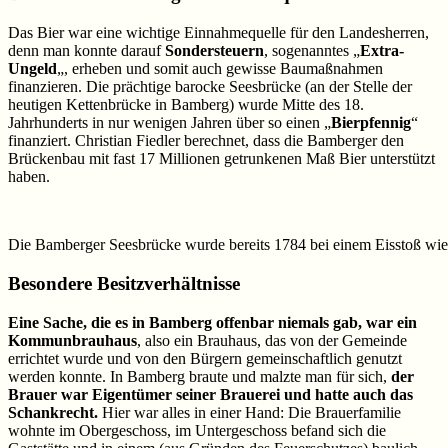
Das Bier war eine wichtige Einnahmequelle für den Landesherren,
denn man konnte darauf
Sondersteuern
, sogenanntes „
Extra-
Ungeld
„, erheben und somit auch gewisse Baumaßnahmen
finanzieren. Die prächtige barocke Seesbrücke (an der Stelle der
heutigen Kettenbrücke in Bamberg) wurde Mitte des 18.
Jahrhunderts in nur wenigen Jahren über so einen „
Bierpfennig
“
finanziert. Christian Fiedler berechnet, dass die Bamberger den
Brückenbau mit fast 17 Millionen getrunkenen Maß Bier unterstützt
haben.
Die Bamberger Seesbrücke wurde bereits 1784 bei einem Eisstoß wied
Besondere Besitzverhältnisse
Eine Sache, die es in Bamberg offenbar niemals gab, war ein
Kommunbrauhaus
, also ein Brauhaus, das von der Gemeinde
errichtet wurde und von den Bürgern gemeinschaftlich genutzt
werden konnte. In Bamberg braute und malzte man für sich,
der
Brauer war Eigentümer seiner Brauerei und hatte auch das
Schankrecht.
Hier war alles in einer Hand: Die Brauerfamilie
wohnte im Obergeschoss, im Untergeschoss befand sich die