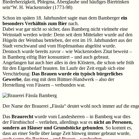
Biederherzigkeit, Phlegma, Aberglaube und häufiges Biertrinken
sein“
W. H. Wackenroder (1773-98)
Schon im späten 18. Jahrhundert sagte man dem Bamberger
ein
besonders Verhältnis zum Bier
nach.
Dabei war gar nicht so sicher, dass Bamberg nicht vielmehr eine
Weinstadt werden würde: Denn seit dem Mittelalter wurde auf den
Hügeln der Weinbau betrieben, der erst im 19. Jahrhundert aus der
Stadt verschwand und vom Hopfenanbau abgelöst wurde.
Dennoch wurde bereits zuvor – wie Wackenroders Zitat beweist –
in Bamberg eifrig Bier konsumiert – und auch gebraut.
Angefangen hat auch hier alles in den Klöstern, die schon sehr früh
für den Eigenbedarf brauten. Im Laufe der Zeit ergab sich eine
Verschiebung:
Das Brauen wurde ein typisch bürgerliches
Gewerbe
, das eng mit dem Büttner-Handwerk – also der
Herstellung von Fässern – verbunden war.
Der Name der Brauerei „Fässla“ deutet wohl noch immer auf die en
Das
Braurecht
wurde vom Landesherren – in Bamberg war dies
der Fürstbischof – verliehen, allerdings war es
nicht an Personen,
sondern an Häuser und Grundstücke gebunden
. So kommt es,
dass an einer Stelle über lange Zeit hinweg immer gebraut wurde,
auch wenn die Besitzer – und Brauer – wechselten.