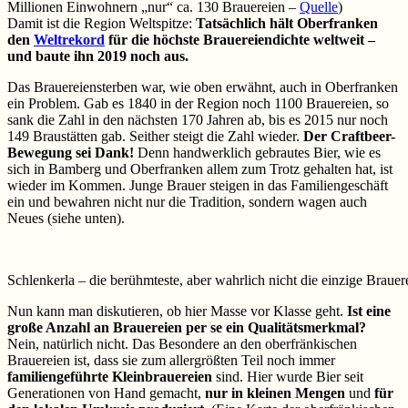
Millionen Einwohnern „nur“ ca. 130 Brauereien –
Quelle
)
Damit ist die Region Weltspitze:
Tatsächlich hält Oberfranken
den
Weltrekord
für die höchste Brauereiendichte weltweit –
und baute ihn 2019 noch aus.
Das Brauereiensterben war, wie oben erwähnt, auch in Oberfranken
ein Problem. Gab es 1840 in der Region noch 1100 Brauereien, so
sank die Zahl in den nächsten 170 Jahren ab, bis es 2015 nur noch
149 Braustätten gab. Seither steigt die Zahl wieder.
Der Craftbeer-
Bewegung sei Dank!
Denn handwerklich gebrautes Bier, wie es
sich in Bamberg und Oberfranken allem zum Trotz gehalten hat, ist
wieder im Kommen. Junge Brauer steigen in das Familiengeschäft
ein und bewahren nicht nur die Tradition, sondern wagen auch
Neues (siehe unten).
Schlenkerla – die berühmteste, aber wahrlich nicht die einzige Braue
Nun kann man diskutieren, ob hier Masse vor Klasse geht.
Ist eine
große Anzahl an Brauereien per se ein Qualitätsmerkmal?
Nein, natürlich nicht. Das Besondere an den oberfränkischen
Brauereien ist, dass sie zum allergrößten Teil noch immer
familiengeführte Kleinbrauereien
sind. Hier wurde Bier seit
Generationen von Hand gemacht,
nur in kleinen Mengen
und
für