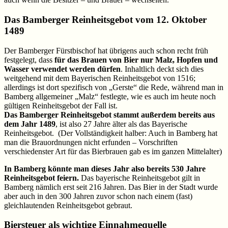
Das Bamberger Reinheitsgebot vom 12. Oktober
1489
Der Bamberger Fürstbischof hat übrigens auch schon recht früh
festgelegt, dass
für das Brauen von Bier nur Malz, Hopfen und
Wasser verwendet werden dürfen
. Inhaltlich deckt sich dies
weitgehend mit dem Bayerischen Reinheitsgebot von 1516;
allerdings ist dort spezifisch von „Gerste“ die Rede, während man in
Bamberg allgemeiner „Malz“ festlegte, wie es auch im heute noch
gültigen Reinheitsgebot der Fall ist.
Das Bamberger Reinheitsgebot stammt außerdem bereits aus
dem Jahr 1489
, ist also 27 Jahre älter als das Bayerische
Reinheitsgebot. (Der Vollständigkeit halber: Auch in Bamberg hat
man die Brauordnungen nicht erfunden – Vorschriften
verschiedenster Art für das Bierbrauen gab es im ganzen Mittelalter)
In Bamberg könnte man dieses Jahr also bereits 530 Jahre
Reinheitsgebot feiern.
Das bayerische Reinheitsgebot gilt in
Bamberg nämlich erst seit 216 Jahren. Das Bier in der Stadt wurde
aber auch in den 300 Jahren zuvor schon nach einem (fast)
gleichlautenden Reinheitsgebot gebraut.
Biersteuer als wichtige Einnahmequelle