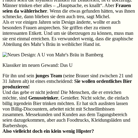
Männer trinken eher alles – „Hauptsache, es knallt“. Aber
Frauen
seien da wählerischer
. Wenn die etwas gefunden hätten, was ihnen
schmecke, dann blieben sie dem auch treu, sagt Michel.
Als er vor einigen Jahren sein Design änderte, wollte er auch
besonders Frauen ansprechen. Sie griffen eher zu einem
interessanten Etikett. Und um sie überzeugen zu können, muss man
sie erst einmal erreichen. Es verwundert wenig, dass die graphische
Abteilung des Mahr’s Bräu in weiblicher Hand ist.
Klassiker im neuen Gewand: Das U
Für ihn und sein
junges Team
(seine Brauer sind zwischen 21 und
31 Jahren alt) ist eines entscheidend:
Sie wollen ordentliches Bier
produzieren!
Und das gebe er nicht jedem! Die Menschen, die er erreichen
möchte, sind
Genusstrinker
, Genießer. Nicht solche, die einfach
billig irgendein Bier trinken möchten. Er hat sich auslisten lassen
von Billig-Discountern, arbeitet nicht mit Schnellimbissen
zusammen. Messekunden und Kunden aus dem Tagungsbereich
seien dazugekommen, aber auch Foodtrucks, Kleidungsläden und
Barbershops.
Also vielleicht doch ein klein wenig Hipster?