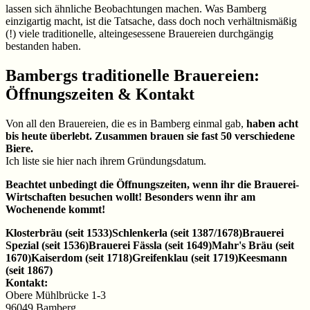
lassen sich ähnliche Beobachtungen machen. Was Bamberg
einzigartig macht, ist die Tatsache, dass doch noch verhältnismäßig
(!) viele traditionelle, alteingesessene Brauereien durchgängig
bestanden haben.
Bambergs traditionelle Brauereien:
Öffnungszeiten & Kontakt
Von all den Brauereien, die es in Bamberg einmal gab,
haben acht
bis heute überlebt. Zusammen brauen sie fast 50 verschiedene
Biere.
Ich liste sie hier nach ihrem Gründungsdatum.
Beachtet unbedingt die Öffnungszeiten, wenn ihr die Brauerei-
Wirtschaften besuchen wollt! Besonders wenn ihr am
Wochenende kommt!
Klosterbräu (seit 1533)
Schlenkerla (seit 1387/1678)
Brauerei
Spezial (seit 1536)
Brauerei Fässla (seit 1649)
Mahr's Bräu (seit
1670)
Kaiserdom (seit 1718)
Greifenklau (seit 1719)
Keesmann
(seit 1867)
Kontakt:
Obere Mühlbrücke 1-3
96049 Bamberg