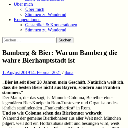
Über mich
Über mich
Stimmen zu Wandernd
Kooperationen
Gastartikel & Kooperationen
Stimmen zu Wandernd
Suchen
Suchen
nach:
Bamberg & Bier: Warum Bamberg die
wahre Bierhauptstadt ist
1. August 2019
14. Februar 2021
/
ilona
„Bier ist seit über 20 Jahren mein Geschäft. Natürlich weiß ich,
dass die besten Biere nicht aus Bayern, sondern aus Franken
stammen.“
Der Mann, der das sagt, ist Manuele Colonna, Betreiber einer
legendären Bier-Kneipe in Rom-Trastevere und Organisator des
jährlich stattfindenden „Frankenbierfest“ in Rom.
Und so wie Colonna sehen das Bierkenner weltweit.
Während der gemeine Bierliebhaber aus aller Welt nach München
pilgert, weil dort ein Hofbräuhaus steht und besungen wird, weiß