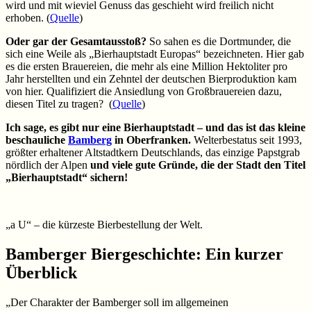
wird und mit wieviel Genuss das geschieht wird freilich nicht
erhoben. (
Quelle
)
Oder gar der Gesamtausstoß?
So sahen es die Dortmunder, die
sich eine Weile als „Bierhauptstadt Europas“ bezeichneten. Hier gab
es die ersten Brauereien, die mehr als eine Million Hektoliter pro
Jahr herstellten und ein Zehntel der deutschen Bierproduktion kam
von hier. Qualifiziert die Ansiedlung von Großbrauereien dazu,
diesen Titel zu tragen? (
Quelle
)
Ich sage, es gibt nur eine Bierhauptstadt – und das ist das kleine
beschauliche
Bamberg
in Oberfranken.
Welterbestatus seit 1993,
größter erhaltener Altstadtkern Deutschlands, das einzige Papstgrab
nördlich der Alpen
und viele gute Gründe, die der Stadt den Titel
„Bierhauptstadt“ sichern!
„a U“ – die kürzeste Bierbestellung der Welt.
Bamberger Biergeschichte: Ein kurzer
Überblick
„Der Charakter der
Bamberg
er soll im allgemeinen