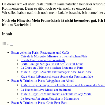
Da dieser Artikel über Restaurants in Paris natürlich keinerlei Anspr
Kommentaren. Denn es gibt noch so viel mehr zu entdecken!
Wir selbst haben natürlich noch mehr Lokale besucht. Ich nenne hier 
Noch ein Hinweis: Mein Französisch ist nicht besonders gut. Ich h
ich um Nachricht!
Inhalt
Essen gehen in Paris: Restaurants und Cafés
Café de la Mosquée: Minztee in orientalischem Flair
Rue de Buci: eine echte Fressstraße
Berthillon: großartiges Eis auf der Île Saint-Louis
La Crepe en L’Isle: ein bisschen Bretagne in Paris
⭐ Mein Tipp: L’Assiette aux fromages: Käse, Käse, Käse!
Kaza Maza: Libanesisch essen abseits der Touristenpfade
Essen & Trinken in Paris: Weggehen am Abend
⭐ Mein Tipp: Guinguette la Javelle: Essen und Feiern an der Seine
La Trabendo: Live-Musik am Stadtrand
⭐ Mein Tipp: Les Marronniers: Cocktails im Gay-Viertel
Le Progres: Auf einen Absacker in Montmartre
Essen & Trinken in Paris: Craft Beer Bars