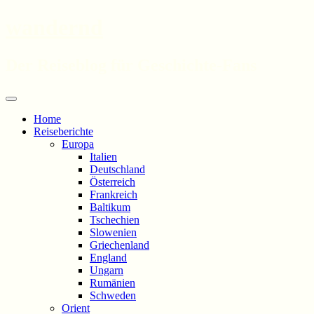
wandernd
Der Reiseblog für Geschichte-Fans
Zum
Menü
Inhalt
Home
springen
Reiseberichte
Europa
Italien
Deutschland
Österreich
Frankreich
Baltikum
Tschechien
Slowenien
Griechenland
England
Ungarn
Rumänien
Schweden
Orient