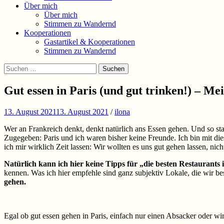
Über mich
Über mich
Stimmen zu Wandernd
Kooperationen
Gastartikel & Kooperationen
Stimmen zu Wandernd
Suchen
Suchen
nach:
Gut essen in Paris (und gut trinken!) – Me
13. August 2021
13. August 2021
/
ilona
Wer an Frankreich denkt, denkt natürlich ans Essen gehen. Und so sta
Zugegeben: Paris und ich waren bisher keine Freunde. Ich bin mit die
ich mir wirklich Zeit lassen: Wir wollten es uns gut gehen lassen, n
Natürlich kann ich hier keine Tipps für „die besten Restaurants 
kennen. Was ich hier empfehle sind ganz subjektiv Lokale, die wir b
gehen.
Egal ob gut essen gehen in Paris, einfach nur einen Absacker oder wi