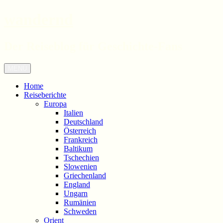
wandernd
Der Reiseblog für Geschichte-Fans
Zum
Menü
Inhalt
springen
Home
Reiseberichte
Europa
Italien
Deutschland
Österreich
Frankreich
Baltikum
Tschechien
Slowenien
Griechenland
England
Ungarn
Rumänien
Schweden
Orient