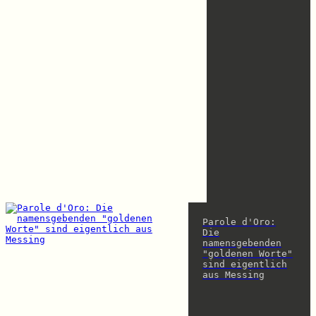
Parole d'Oro:
Die
namensgebenden
"goldenen Worte"
sind eigentlich
aus Messing