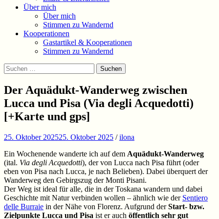
Über mich
Über mich
Stimmen zu Wandernd
Kooperationen
Gastartikel & Kooperationen
Stimmen zu Wandernd
Suchen
Suchen
nach:
Der Aquädukt-Wanderweg zwischen
Lucca und Pisa (Via degli Acquedotti)
[+Karte und gps]
25. Oktober 2025
25. Oktober 2025
/
ilona
Ein Wochenende wanderte ich auf dem
Aquädukt-Wanderweg
(ital.
Via degli Acquedotti
), der von Lucca nach Pisa führt (oder
eben von Pisa nach Lucca, je nach Belieben). Dabei überquert der
Wanderweg den Gebirgszug der Monti Pisani.
Der Weg ist ideal für alle, die in der Toskana wandern und dabei
Geschichte mit Natur verbinden wollen – ähnlich wie der
Sentiero
delle Burraie
in der Nähe von Florenz. Aufgrund der
Start- bzw.
Zielpunkte Lucca und Pisa
ist er auch
öffentlich sehr gut