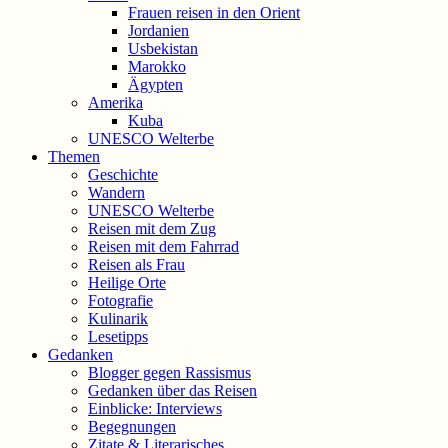
Frauen reisen in den Orient
Jordanien
Usbekistan
Marokko
Ägypten
Amerika
Kuba
UNESCO Welterbe
Themen
Geschichte
Wandern
UNESCO Welterbe
Reisen mit dem Zug
Reisen mit dem Fahrrad
Reisen als Frau
Heilige Orte
Fotografie
Kulinarik
Lesetipps
Gedanken
Blogger gegen Rassismus
Gedanken über das Reisen
Einblicke: Interviews
Begegnungen
Zitate & Literarisches