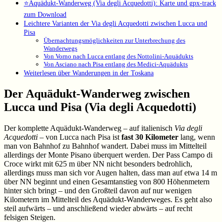
⭐Aquädukt-Wanderweg (Via degli Acquedotti): Karte und gpx-track
zum Download
Leichtere Varianten der Via degli Acquedotti zwischen Lucca und
Pisa
Übernachtungsmöglichkeiten zur Unterbrechung des
Wanderwegs
Von Vorno nach Lucca entlang des Nottolini-Aquädukts
Von Asciano nach Pisa entlang des Medici-Aquädukts
Weiterlesen über Wanderungen in der Toskana
Der Aquädukt-Wanderweg zwischen
Lucca und Pisa (Via degli Acquedotti)
Der komplette Aquädukt-Wanderweg – auf italienisch
Via degli
Acquedotti
– von Lucca nach Pisa ist
fast 30 Kilometer
lang, wenn
man von Bahnhof zu Bahnhof wandert. Dabei muss im Mittelteil
allerdings der Monte Pisano überquert werden. Der Pass Campo di
Croce wirkt mit 625 m über NN nicht besonders bedrohlich,
allerdings muss man sich vor Augen halten, dass man auf etwa 14 m
über NN beginnt und einen Gesamtanstieg von 800 Höhenmetern
hinter sich bringt – und den Großteil davon auf nur wenigen
Kilometern im Mittelteil des Aquädukt-Wanderweges. Es geht also
steil aufwärts – und anschließend wieder abwärts – auf recht
felsigen Steigen.