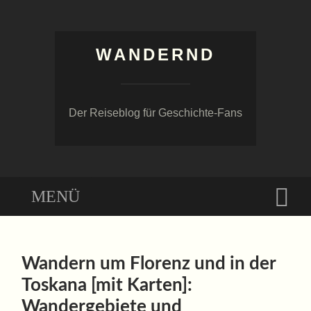
WANDERND
Der Reiseblog für Geschichte-Fans
Menü
Suc
ZUM
INHALT
Wandern um Florenz und in der
SPRINGEN
Toskana [mit Karten]:
Wandergebiete und