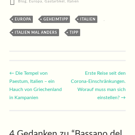
Blog
,
Europa
,
Gastartikel
,
Italien
EUROPA
,
GEHEIMTIPP
,
ITALIEN
,
ITALIEN MAL ANDERS
,
TIPP
Beitragsnavigation
←
Die Tempel von
Erste Reise seit den
Paestum, Italien – ein
Corona-Einschränkungen.
Hauch von Griechenland
Worauf muss man sich
in Kampanien
einstellen?
→
4 Gedanken zu “
Bassano del