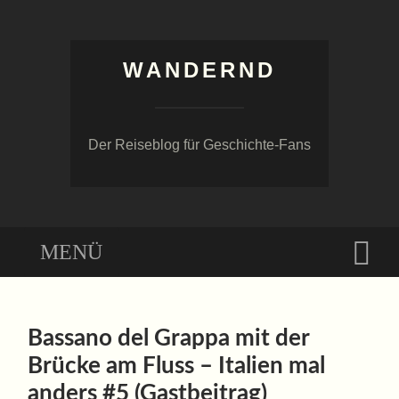
WANDERND
Der Reiseblog für Geschichte-Fans
Menü
Suc
ZUM
INHALT
Bassano del Grappa mit der
SPRINGEN
Brücke am Fluss – Italien mal
anders #5 (Gastbeitrag)