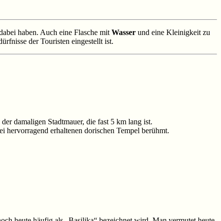
dabei haben. Auch eine Flasche mit
Wasser
und eine Kleinigkeit zu
fnisse der Touristen eingestellt ist.
der damaligen Stadtmauer, die fast 5 km lang ist.
rei hervorragend erhaltenen dorischen Tempel berühmt.
och heute häufig als „Basilika“ bezeichnet wird. Man vermutet heute