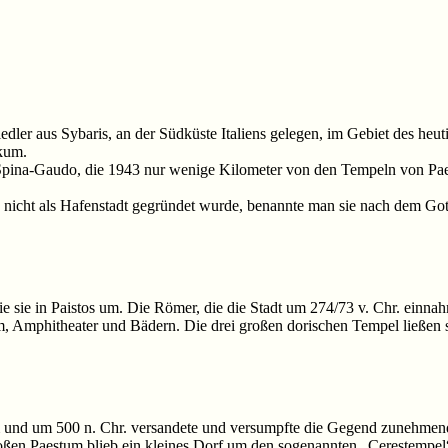
Siedler aus Sybaris, an der Südküste Italiens gelegen, im Gebiet des he
ikum.
ina-Gaudo, die 1943 nur wenige Kilometer von den Tempeln von Paest
so nicht als Hafenstadt gegründet wurde, benannte man sie nach dem G
ie sie in Paistos um. Die Römer, die die Stadt um 274/73 v. Chr. einn
, Amphitheater und Bädern. Die drei großen dorischen Tempel ließen si
und um 500 n. Chr. versandete und versumpfte die Gegend zunehmend. 
roßen Paestum blieb ein kleines Dorf um den sogenannten „Cerestempel“