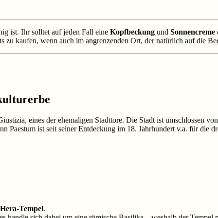
ist. Ihr solltet auf jeden Fall eine
Kopfbeckung
und
Sonnencreme
 zu kaufen, wenn auch im angrenzenden Ort, der natürlich auf die Bedür
ulturerbe
stizia, eines der ehemaligen Stadttore. Die Stadt ist umschlossen von 
n Paestum ist seit seiner Entdeckung im 18. Jahrhundert v.a. für die d
Hera-Tempel
.
es handle sich dabei um eine römische Basilika – weshalb der Tempel n