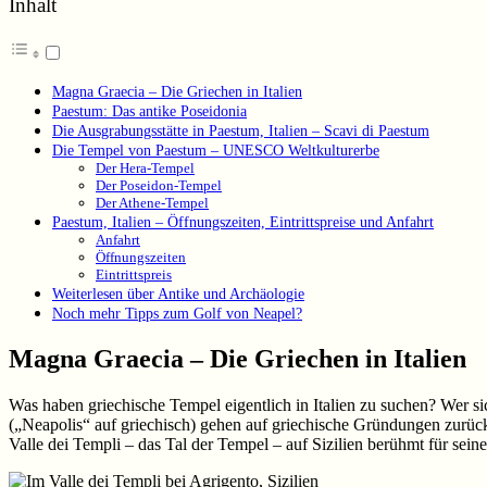
Inhalt
Magna Graecia – Die Griechen in Italien
Paestum: Das antike Poseidonia
Die Ausgrabungsstätte in Paestum, Italien – Scavi di Paestum
Die Tempel von Paestum – UNESCO Weltkulturerbe
Der Hera-Tempel
Der Poseidon-Tempel
Der Athene-Tempel
Paestum, Italien – Öffnungszeiten, Eintrittspreise und Anfahrt
Anfahrt
Öffnungszeiten
Eintrittspreis
Weiterlesen über Antike und Archäologie
Noch mehr Tipps zum Golf von Neapel?
Magna Graecia – Die Griechen in Italien
Was haben griechische Tempel eigentlich in Italien zu suchen? Wer sich
(„Neapolis“ auf griechisch) gehen auf griechische Gründungen zurück
Valle dei Templi – das Tal der Tempel – auf Sizilien berühmt für sein