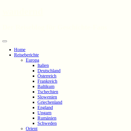
wandernd
Der Reiseblog für Geschichte-Fans
Zum
Menü
Inhalt
Home
springen
Reiseberichte
Europa
Italien
Deutschland
Österreich
Frankreich
Baltikum
Tschechien
Slowenien
Griechenland
England
Ungarn
Rumänien
Schweden
Orient