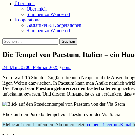
Über mich
Über mich
Stimmen zu Wandernd
Kooperationen
Gastartikel & Kooperationen
Stimmen zu Wandernd
Suchen
Suchen
nach:
Die Tempel von Paestum, Italien – ein H
23. Mai 2020
9. Februar 2025
/
ilona
Nur etwa 1.15 Stunden Zugfahrt trennen Neapel und die Ausgrabungs
lägen Welten dazwischen. In Paestum kann man Antike nämlich wirkli
Die Tempel von Paestum gehören zu den besterhaltenen griechisc
unbekannt gewesen. Und diesem Umstand ist es zu verdanken, dass wi
Blick auf den Poseidontempel von Paestum von der Via Sacra
Bleibe auf dem Laufenden: Abonniere jetzt
meinen Telegram-Kanal
f