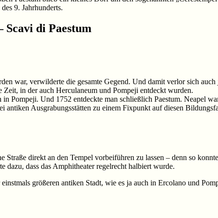
 des 9. Jahrhunderts.
– Scavi di Paestum
en war, verwilderte die gesamte Gegend. Und damit verlor sich auch 
e Zeit, in der auch Herculaneum und Pompeji entdeckt wurden.
n Pompeji. Und 1752 entdeckte man schließlich Paestum. Neapel war d
ei antiken Ausgrabungsstätten zu einem Fixpunkt auf diesen Bildungsf
ne Straße direkt an den Tempel vorbeiführen zu lassen – denn so konn
te dazu, dass das Amphitheater regelrecht halbiert wurde.
instmals größeren antiken Stadt, wie es ja auch in Ercolano und Pompei d