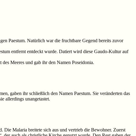
utigen Paestum. Natürlich war die fruchtbare Gegend bereits zuvor
um entfernt entdeckt wurde. Datiert wird diese Gaudo-Kultur auf
ott des Meeres und gab ihr den Namen Poseidonia.
ahmen, gaben ihr schließlich den Namen Paestum. Sie veränderten das
e allerdings unangetastet.
Die Malaria breitete sich aus und vertrieb die Bewohner. Zuerst
, der auch als christliche Kirche genutzt wurde. Den Rest gaben der