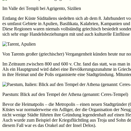
Im Valle dei Templi bei Agrigento, Sizilien
Entlang der Küste Süditaliens siedelten sich ab dem 8. Jahrhundert
es umfasst Gebiete in Apulien, Basilikata, Kalabrien, Kampanien und a
Diese Regionen waren niemals vollständig griechisch besiedelt sonde
sich sehr enge Handelsbeziehungen mit und auch kulturelle Einflüsse
Von Tarents großer (griechischer) Vergangenheit künden heute nur no
Im Zeitraum zwischen 800 und 600 v. Chr. fand das statt, was man in
Als ein Hauptgrund wird dabei eine Bevölkerungszunahme in Griechen
in ihre Heimat und die Polis organisierte eine Stadtgründung. Mitun
Paestum: Blick auf den Tempel der Athena (genannt: Ceres-Tempel)
Bevor die Heimatpolis – die Metropolis – einen neuen Stadtgründer (
Ktistes war normalerweise ein Adliger, der die Organisation der Neug
nicht wenige Städte führten ihre Gründung legendenhaft auf einen Her
Auch wurde zum Beispiel der Kriegsflüchtling aus Troja und Sohn d
diesem Fall war es das Orakel auf der Insel Delos).