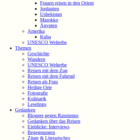
Frauen reisen in den Orient
Jordanien
Usbekistan
Marokko
Ägypten
Amerika
Kuba
UNESCO Welterbe
Themen
Geschichte
Wandern
UNESCO Welterbe
Reisen mit dem Zug
Reisen mit dem Fahrrad
Reisen als Frau
Heilige Orte
Fotografie
Kulinarik
Lesetipps
Gedanken
Blogger gegen Rassismus
Gedanken über das Reisen
Einblicke: Interviews
Begegnungen
Zitate & Literarisches