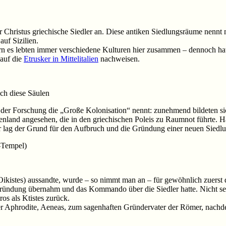
 vor Christus griechische Siedler an. Diese antiken Siedlungsräume ne
uf Sizilien.
rn es lebten immer verschiedene Kulturen hier zusammen – dennoch hatte
 auf die
Etrusker in Mittelitalien
nachweisen.
ch diese Säulen
 der Forschung die „Große Kolonisation“ nennt: zunehmend bildeten si
land angesehen, die in den griechischen Poleis zu Raumnot führte. H
ter lag der Grund für den Aufbruch und die Gründung einer neuen Siedl
Oikistes) aussandte, wurde – so nimmt man an – für gewöhnlich zuerst
ründung übernahm und das Kommando über die Siedler hatte. Nicht selte
os als Ktistes zurück.
er Aphrodite, Aeneas, zum sagenhaften Gründervater der Römer, nachd