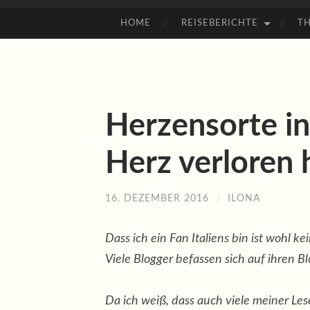
HOME
REISEBERICHTE
T
ZUM
INHALT
SPRINGEN
Herzensorte in 
Herz verloren
16. DEZEMBER 2016
/
ILONA
Dass ich ein Fan Italiens bin ist wohl 
Viele Blogger befassen sich auf ihren B
Da ich weiß, dass auch viele meiner Lese