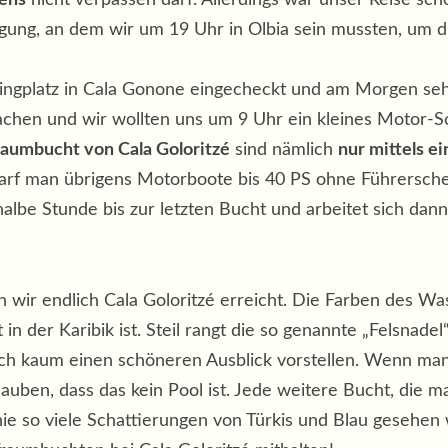
gung, an dem wir um 19 Uhr in Olbia sein mussten, um d
ngplatz in Cala Gonone eingecheckt und am Morgen seh
chen und wir wollten uns um 9 Uhr ein kleines Motor-S
raumbucht von Cala Goloritzé
sind nämlich
nur mittels 
n darf man übrigens Motorboote bis 40 PS ohne Führersche
albe Stunde bis zur letzten Bucht und arbeitet sich dan
n wir endlich Cala Goloritzé erreicht. Die Farben des W
 in der Karibik ist. Steil rangt die so genannte „Felsnade
ich kaum einen schöneren Ausblick vorstellen. Wenn man
auben, dass das kein Pool ist. Jede weitere Bucht, die m
e so viele Schattierungen von Türkis und Blau gesehen w